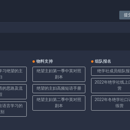
物料支持
组队报名
学习绝望的主
绝望主妇第一季中英对照
绝学社成员组队报
妇
剧本
2022年绝学社线
语的思路及流
绝望的主妇高频短语手册
营
程
绝望主妇第二季中英对照
2022年冬绝学社
在语言学习的
剧本
练营
区别