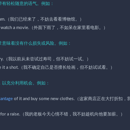
带有轻松随意的语气。例如：
out the museum.（我们已经来了，不妨去看看博物馆。）
stay home and watch a movie.（外面下雨了，不如呆在家里看电影。）
常意味着没有什么损失或风险。例如：
well give it a try.（我以前从未尝试过寿司，但不妨试一试。）
ght as well give it a shot.（我不确定自己是否擅长绘画，但不妨试试看。）
，以充分利用机会。例如：
antage
of it and buy some new clothes.（这家商店正在大打折扣
 well ask him for a raise.（我的老板今天心情不错，我不妨趁机向他要加薪。）