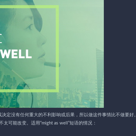
某个行动或决定没有任何重大的不利影响或后果，所以做这件事情比不做要好
改变。适用“might as well”短语的情况：