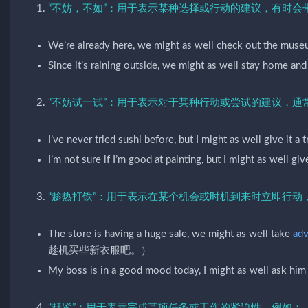
“不妨，不如”：用于表示某种选择或行动的建议，有时会
We’re already here, we might as well check 
Since it’s raining outside, we might as well 
“不妨试一试”：用于表示对于某种行动或尝试的建议，通
I’ve never tried sushi before, but I might as 
I’m not sure if I’m good at painting, but I mi
“趁热打铁”：用于表示在某个机会或时机到来时立即行动
The store is having a huge sale, we might as well take
adv
趁机买些新衣服吧。）
My boss is in a good mood today, I might as
“赶紧”：用于表示完成某项任务或工作的紧迫性。例如：