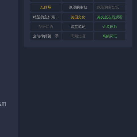
纸牌屋
绝望的主妇
绝望的主妇第一
季
绝望的主妇第二
美国文化
英文版在线观看
季
英语口语
课堂笔记
金装律师
金装律师第一季
高频短语
高频词汇
，我们