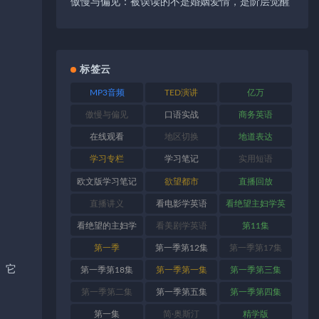
傲慢与偏见：被误读的不是婚姻爱情，是阶层觉醒
标签云
MP3音频
TED演讲
亿万
傲慢与偏见
口语实战
商务英语
在线观看
地区切换
地道表达
学习专栏
学习笔记
实用短语
欧文版学习笔记
欲望都市
直播回放
直播讲义
看电影学英语
看绝望主妇学英
语
看绝望的主妇学
看美剧学英语
第11集
英语
第一季
第一季第12集
第一季第17集
。它
第一季第18集
第一季第一集
第一季第三集
第一季第二集
第一季第五集
第一季第四集
第一集
简·奥斯汀
精学版