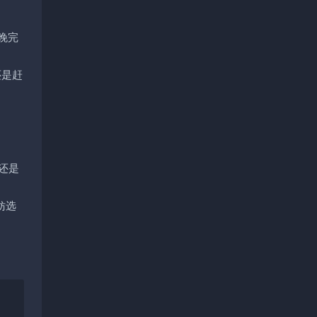
在今晚完
，但还是赶
但我还是
不妨选