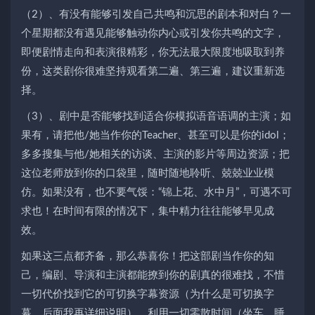
（2）、有没有能够引发自己共鸣和沉思的剧本和对白？一
个星期都没有遇见能够触动你内心或引发你共鸣的文字，
即便剧情走向和表演很精彩，你无法最大限度地吸取到养
份，这类剧你很难坚持观看第二遍、第三遍，建议重新选
择。
（3）、剧中是否能够找到适合你模拟语音语调的主演；如
果有，请把他/她当作你的Teacher、甚至可以是你的idol；
多多搜集与他/她相关的访谈、主演的影片等周边资源；把
这位老师放到你的口袋里，随时随地聆听、兢兢业业模
仿。如果没有，也不要气馁：“锦上花、水中月”，可遇不可
求也！在时间有限的情况下，集中精力往往能够早见成
效。
如果这三点都齐备，那么恭喜你！把这部剧当作你的知
己，编剧、导演和主演都能撩到你的剧真的很难找，不惜
一切代价找到它的可切换字幕资源（为什么是可切换字
幕，后面我再详细说明），利用一切零散时间（坐车、睡