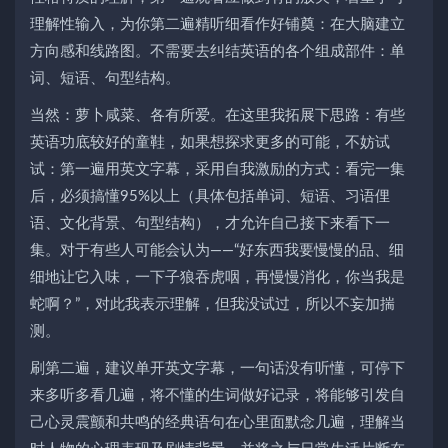
理解性输入，为你第二遍精听细看作好铺奠：在大脑建立
方向感和线路图。不需要去纠结英语的各个组成部件：单
词、短语、句型结构。
当然：萝卜咸菜、各有所爱。在这里我拓展下思路：有些
英语功底较好的童鞋，如果想探求更多的可能，不妨试
试：第一遍用英文字幕，采用自我激励的方式：看完一集
后，必须搞懂95%以上（具体包括单词、短语、习语俚
语、文化背景、句型结构），才允许自己接下来看下一
集。对于有些人可能会认为——“好东西我要慢慢的品、细
细地让它入味，一下子狼吞虎咽，再慢慢消化，你当我是
蛇啊？”，对此我表示理解，但我没试过，所以不妄加揣
测。
刷第二遍，建议单开英文字幕，一句话没有听懂，可停下
来多听多看几遍，将不懂的生词做好记录，将能够引发自
己心灵震颤和共鸣的经典语句在心里面默念几遍，理解当