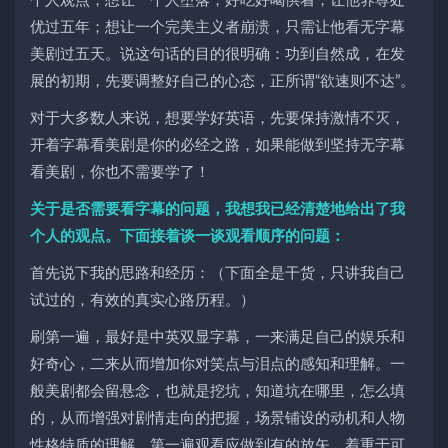
个人观点，想让一个人堕落，好吃好喝供着，让他养尊处
优过五年；想让一个完美主义者崩溃，只需让他看无字幕
美剧过五天。说这句话的目的很明确：功到自然成，在发
展的初期，先要调整好自己的心态，正所谓“欲速则不达”。
对于大多数人来说，想要学好英语，先要保持激情不灭，
开着字幕看美剧是你的必经之路，如果能做到坚持无字幕
看美剧，你也不需要学了！
关于是否需要看字幕的问题，我想我已经清楚地给出了我
个人的观点。下面接着谈一谈观看顺序的问题：
首先说下我的思路和经历：（下面全是干货，只讲我自己
试过的，有效的真实心路历程。）
刷第一遍，最好是中英双显字幕，一来满足自己的娱乐和
好奇心，二来从而增加你对笑点与泪点的感知和理解。一
般美剧都会留悬念，也就是挖坑，知道坑在哪里，怎么填
的，从而增强对剧情走向的把握，场景铺设的动机和人物
性格特质的理解，第一遍观看应做到有的放矢，着重于可