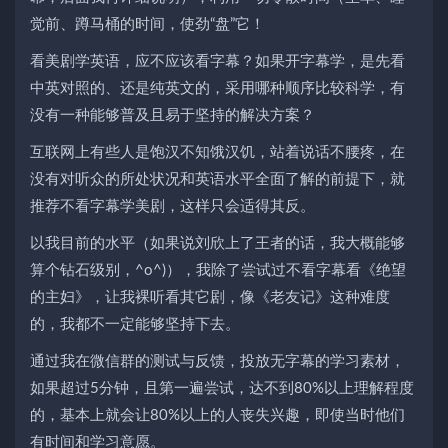
觉前、蹲马桶的时间，使劲“盘”它！
看美剧学英语，应不应该看字幕？如果开字幕学，是先看
中英对照的、还是纯英文的，采用哪种顺序比较科学，有
没有一种能够普及且易于坚持的解决方案？
互联网上有些人是饱汉不知饿汉饥，站着说话不腰疼，在
没有对听众的所处状况和英语水平全面了解的前提下，就
推荐不看字幕学美剧，这样只会适得其反。
以我目前的水平（如果说刘欣上了王者的话，我大概能够
算个钻石级别，^o^)），我除了尝试过不看字幕看《绝望
的主妇》，让我裸听看其它剧，像《老友记》这种难度
的，我都不一定能够坚持下去。
通过我在微信群的测试与反馈，投放无字幕的学习素材，
如果超过5分钟，且第一遍尝试，达不到80%以上理解程度
的，基本上就会让80%以上的人丧失兴趣，即使当时他们
有时间和学习意愿。