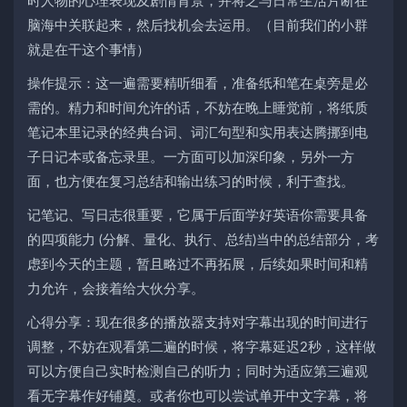
时人物的心理表现及剧情背景，并将之与日常生活片断在
脑海中关联起来，然后找机会去运用。（目前我们的小群
就是在干这个事情）
操作提示：这一遍需要精听细看，准备纸和笔在桌旁是必
需的。精力和时间允许的话，不妨在晚上睡觉前，将纸质
笔记本里记录的经典台词、词汇句型和实用表达腾挪到电
子日记本或备忘录里。一方面可以加深印象，另外一方
面，也方便在复习总结和输出练习的时候，利于查找。
记笔记、写日志很重要，它属于后面学好英语你需要具备
的四项能力 (分解、量化、执行、总结)当中的总结部分，考
虑到今天的主题，暂且略过不再拓展，后续如果时间和精
力允许，会接着给大伙分享。
心得分享：现在很多的播放器支持对字幕出现的时间进行
调整，不妨在观看第二遍的时候，将字幕延迟2秒，这样做
可以方便自己实时检测自己的听力；同时为适应第三遍观
看无字幕作好铺奠。或者你也可以尝试单开中文字幕，将