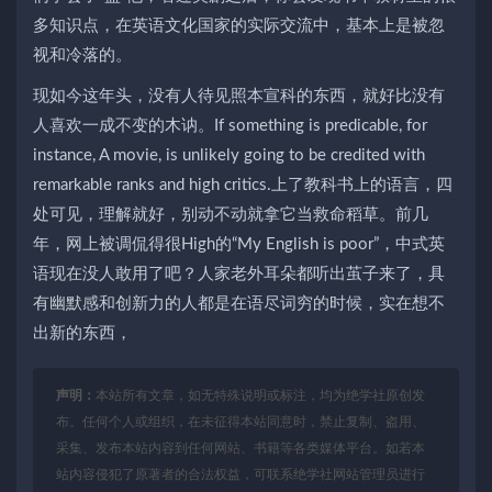
多知识点，在英语文化国家的实际交流中，基本上是被忽
视和冷落的。
现如今这年头，没有人待见照本宣科的东西，就好比没有
人喜欢一成不变的木讷。If something is predicable, for
instance, A movie, is unlikely going to be credited with
remarkable ranks and high critics.上了教科书上的语言，四
处可见，理解就好，别动不动就拿它当救命稻草。前几
年，网上被调侃得很High的“My English is poor”，中式英
语现在没人敢用了吧？人家老外耳朵都听出茧子来了，具
有幽默感和创新力的人都是在语尽词穷的时候，实在想不
出新的东西，
声明：
本站所有文章，如无特殊说明或标注，均为绝学社原创发
布。任何个人或组织，在未征得本站同意时，禁止复制、盗用、
采集、发布本站内容到任何网站、书籍等各类媒体平台。如若本
站内容侵犯了原著者的合法权益，可联系绝学社网站管理员进行