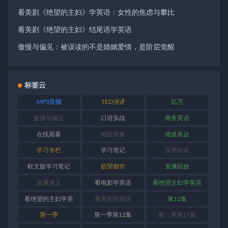
看美剧《绝望的主妇》学英语：女性的焦虑与攀比
看美剧《绝望的主妇》结尾语学英语
傲慢与偏见：被误读的不是婚姻爱情，是阶层觉醒
标签云
MP3音频
TED演讲
亿万
傲慢与偏见
口语实战
商务英语
在线观看
地区切换
地道表达
学习专栏
学习笔记
实用短语
欧文版学习笔记
欲望都市
直播回放
直播讲义
看电影学英语
看绝望主妇学英语
看绝望的主妇学英
看美剧学英语
第11集
语
第一季
第一季第12集
第一季第17集