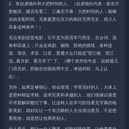
2、有自虐倾向和大把时间的人。（自虐倾向代表：新东方
愈敏洪，建议先看二、三遍无字幕；大把时间的人：能够
自由支配时间、无家庭责任压力的疯狂宅男宅女，很少人
具备这种条件！）
无论美剧还是电影，它不是为英语学习而生，在台词、选
角和语速上，只会走戏剧、煽情、惊艳的路线，各种连
读、俚语、术语、口音，普通大众只能是“望江楼、望江
流…看月影、看月井了” 了。（哪个老外吹牛皮，说精通几
门语言的，胆敢在你面前秀中文，考他对联，马上认
怂）。
另外，如果足够细心，你会发现：学英语好的人，大体上
是那种精益求精、追求完美和卓越的人，他们很难以接受
不求甚解和敷衍了事。让这种人在学习阶段看无字幕的电
影美剧，就好比让一个有洁癖的人去当清洁委员，不是想
累死他，就是想让他累死别人。