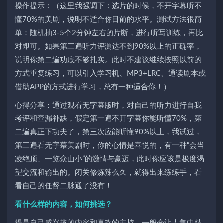
操作提示：（这里我强调下：选片的时候，不开字幕听不
懂70%的美剧，说明不适合你目前的水平。测试方法很简
单：随机抽3-5个2分钟左右的片断，进行听写训练，再比
对即可。如果第三遍听力评测达不到90%以上的正确率，
说明你第二遍功底不够扎实。此时不建议继续按照以前的
方式重复练习，可以引入学习机、MP3+LRC、通读剧本或
借助APP的方式进行学习，总有一种适合你！）
心得分享：通过观看无字幕版时，对自己的听力进行自我
考评和查漏补缺，假定第一遍不开字幕你能听懂70%，第
二遍真正下功夫了，第三次应能听懂90%以上，我试过，
第三遍看无字幕美剧时，你的心情是喜悦的，有一种“会当
凌绝顶、一览众山小”的激情与豪迈，此时你应该是极度渴
望交流和输出的。闭关修炼辣么久，就得出来练练手，看
看自己的任督二脉通了没有！
看什么样的内容，如何挑选？
得是自己感兴趣的内容和喜欢的主持，一般会让人集中精