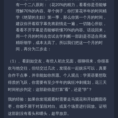
有一个二八原则：（花20%的精力，看看你是否能够
理解70%的内容。举个例子，你打算花半年的时间精
学《绝望的主妇》第一季，那么你第一个月的时间，
建议你开着双字幕先将剧情走一遍，一切随心所欲，
看看不开字幕是否能够听懂70%的内容。话说回来，
用一个月的时间去尝试去学判断一部剧是否适合用来
精听细学，成本太高了。所以我们把这一个月的时
间，再分为三步走：
（1）、看剧如交友，有些人初次见面，很聊得来，你很喜
欢与他交往，但结交过几次，发现在一起娱乐可以，真要
合作干点事，并非能如你所愿。个人观点：学英语要想取
得质的飞跃，你需要有至少半年的疯狂冲刺规划，花三天
时间初步判定：这部剧你是打算“看”，还是“学”？
我的经验：如果你发现观看时需要走马观花和开始囫囵吞
枣，你都不屑于对某段对白、或某个场景进行回放。证明
这部剧没有看头和嚼头，趁早放弃。