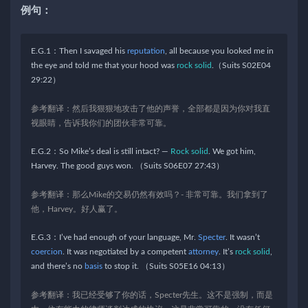
例句：
E.G.1：Then I savaged his
reputation
, all because you looked me in
the eye and told me that your hood was
rock solid
.（Suits S02E04
29:22）
参考翻译：然后我狠狠地攻击了他的声誉，全部都是因为你对我直
视眼睛，告诉我你们的团伙非常可靠。
E.G.2：So Mike’s deal is still intact? —
Rock solid
. We got him,
Harvey. The good guys won. （Suits S06E07 27:43）
参考翻译：那么Mike的交易仍然有效吗？- 非常可靠。我们拿到了
他，Harvey。好人赢了。
E.G.3：I’ve had enough of your language, Mr.
Specter
. It wasn’t
coercion
. It was negotiated by a competent
attorney
. It’s
rock solid
,
and there’s no
basis
to stop it. （Suits S05E16 04:13）
参考翻译：我已经受够了你的话，Specter先生。这不是强制，而是