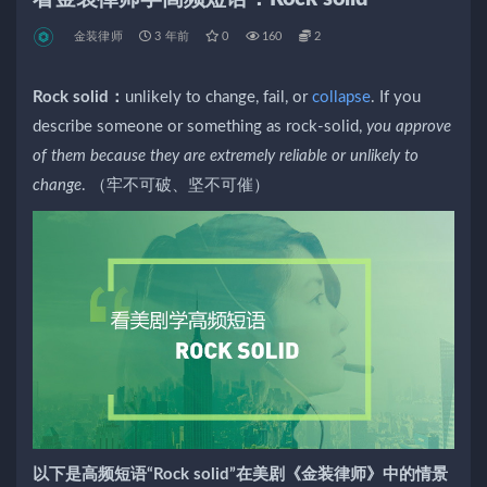
金装律师
3 年前
0
160
2
Rock solid：
unlikely to change, fail, or
collapse
. If you
describe someone or something as rock-solid,
you approve
of them because they are extremely reliable or unlikely to
change
. （牢不可破、坚不可催）
以下是高频短语“Rock solid”在美剧《金装律师》中的情景