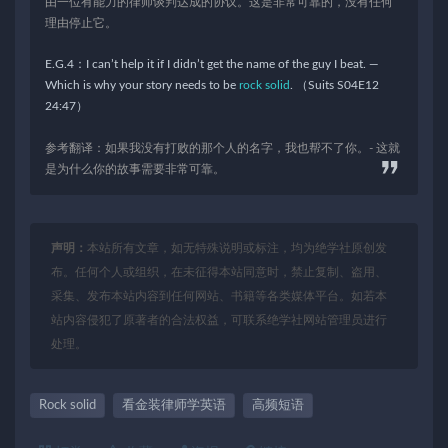
由一位有能力的律师谈判达成的协议。这是非常可靠的，没有任何
理由停止它。
E.G.4：I can’t help it if I didn’t get the name of the guy I beat. —
Which is why your story needs to be
rock solid
. （Suits S04E12
24:47）
参考翻译：如果我没有打败的那个人的名字，我也帮不了你。- 这就
是为什么你的故事需要非常可靠。
声明：
本站所有文章，如无特殊说明或标注，均为绝学社原创发
布。任何个人或组织，在未征得本站同意时，禁止复制、盗用、
采集、发布本站内容到任何网站、书籍等各类媒体平台。如若本
站内容侵犯了原著者的合法权益，可联系绝学社网站管理员进行
处理。
Rock solid
看金装律师学英语
高频短语