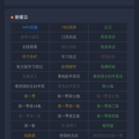
标签云
MP3音频
TED演讲
亿万
傲慢与偏见
口语实战
商务英语
在线观看
地区切换
地道表达
学习专栏
学习笔记
实用短语
欧文版学习笔记
欲望都市
直播回放
直播讲义
看电影学英语
看绝望主妇学英语
看绝望的主妇学英
看美剧学英语
第11集
语
第一季
第一季第12集
第一季第17集
第一季第18集
第一季第一集
第一季第三集
第一季第二集
第一季第五集
第一季第四集
第一集
简·奥斯汀
精学版
纸牌屋
绝望的主妇
绝望的主妇第一季