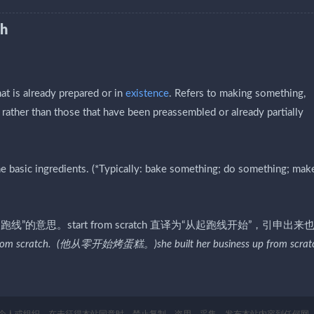
h
at is already prepared or in
existence
. Refers to making something,
rather than those that have been preassembled or already partially
he basic ingredients. (*Typically: bake something; do something; mak
候有“起跑线”的意思。start from scratch 直译为“从起跑线开始”，引申出
 from scratch. (他从零开始烤蛋糕。)she built her business up from scrat
个人或组织，在未征得本站同意时，禁止复制、盗用、采集、发布本站内容到任何网