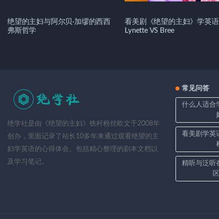
绝望的主妇与阿尔贝·加缪的西西
看美剧《绝望的主妇》学英语
弗斯哲学
Lynette VS Bree
常见问答
什么人适合
绝学社是由《绝望的主妇》铁杆粉丝欧文于2008年
看美剧学英
创办，里面记录了站长10多年来通过观看绝望的主
妇学英语的心得体会。包括精心整理的剧本文档以
及学习笔记。
精听与泛听