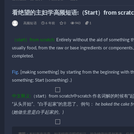
看绝望的主妇学高频短语:（Start）from scratc
高频短语
6 年前
0
943
1
（start）from scratch:
Entirely without the aid of something th
usually food, from the raw or base ingredients or components, 
completed.
Fig
. [making something] by starting from the beginning with t
something; Start (something) .)
中文释义:
（start）from scratch中scratch 作名词解的时
“从头开始”、“白手起家”的意思了。例句：
he baked the cake
(她做生意是白手起家的。)
声明：
本站所有文章，如无特殊说明或标注，均为绝学社原创发布。任何