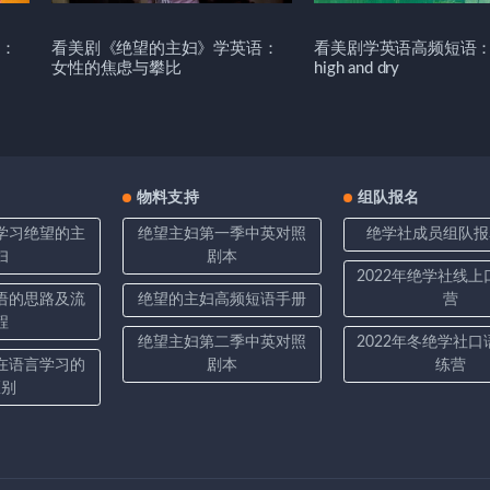
：
看美剧《绝望的主妇》学英语：
看美剧学英语高频短语：Le
女性的焦虑与攀比
high and dry
物料支持
组队报名
学习绝望的主
绝望主妇第一季中英对照
绝学社成员组队报
妇
剧本
2022年绝学社线
语的思路及流
绝望的主妇高频短语手册
营
程
绝望主妇第二季中英对照
2022年冬绝学社
在语言学习的
剧本
练营
区别