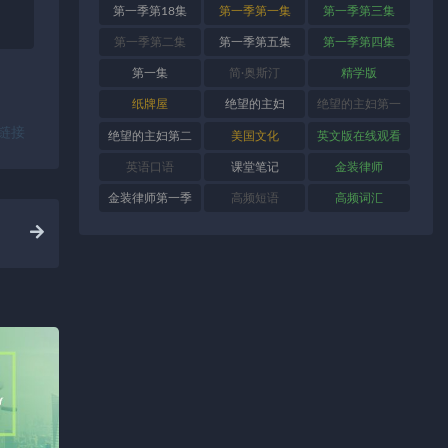
第一季第18集
第一季第一集
第一季第三集
第一季第二集
第一季第五集
第一季第四集
第一集
简·奥斯汀
精学版
纸牌屋
绝望的主妇
绝望的主妇第一
链接
季
绝望的主妇第二
美国文化
英文版在线观看
季
英语口语
课堂笔记
金装律师
金装律师第一季
高频短语
高频词汇