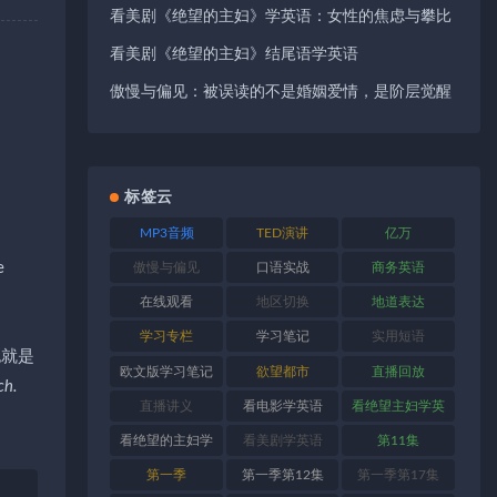
看美剧《绝望的主妇》学英语：女性的焦虑与攀比
看美剧《绝望的主妇》结尾语学英语
傲慢与偏见：被误读的不是婚姻爱情，是阶层觉醒
标签云
MP3音频
TED演讲
亿万
e
傲慢与偏见
口语实战
商务英语
在线观看
地区切换
地道表达
学习专栏
学习笔记
实用短语
来也就是
欧文版学习笔记
欲望都市
直播回放
ch.
直播讲义
看电影学英语
看绝望主妇学英
语
看绝望的主妇学
看美剧学英语
第11集
英语
第一季
第一季第12集
第一季第17集