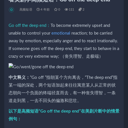
高频短语
4 年前
0
111
2
Go off the deep end：
To become extremely upset and
unable to control your
emotional
reaction; to be carried
away by emotion, especially anger and to react irrationally.
If someone goes off the deep end, they start to behave in a
crazy or very extreme way; （丧失理智、走极端）
中文释义：
“Go off ”指朝某个方向离去，“The deep end”指
某一端的深处，两个短语加起来往往寓意某人从正常的状
态朝向一个负面的终端径直而去，有一种丧失理智，一条
道走到黑，一去不回头的偏激和悲壮。
以下是高频短语“Go off the deep end”在美剧片断中的情景
例句：