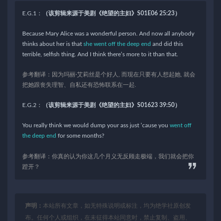
E.G.1：
（该剪辑来源于美剧《绝望的主妇》S01E06 25:23）
Because Mary Alice was a wonderful person. And now all anybody
thinks about her is that
she went off the deep end
and did this
terrible, selfish thing. And I think there’s more to it than that.
参考翻译：因为玛丽·艾莉丝是个好人, 而现在只要有人想起她, 就会
把她跟丧失理智、自私还有恐怖联系在一起.
E.G.2：
（该剪辑来源于美剧《绝望的主妇》S01623 39:50）
You really think we would dump your ass just ’cause you
went off
the deep end
for some months?
参考翻译：你真的认为你这几个月义无反顾走极端，我们就会把你
蹬开？
声明：
本站所有文章，如无特殊说明或标注，均为绝学社原创发
布。任何个人或组织，在未征得本站同意时，禁止复制、盗用、