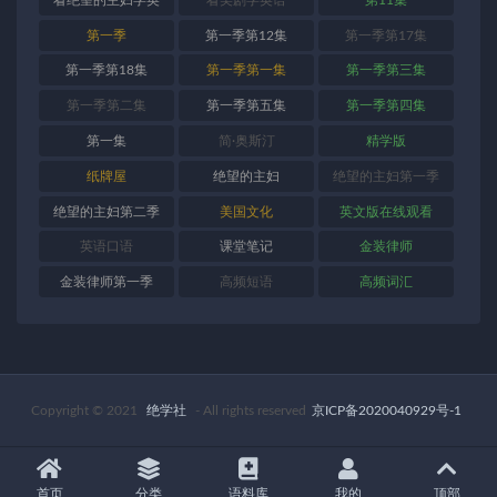
语
第一季
第一季第12集
第一季第17集
第一季第18集
第一季第一集
第一季第三集
第一季第二集
第一季第五集
第一季第四集
第一集
简·奥斯汀
精学版
纸牌屋
绝望的主妇
绝望的主妇第一季
绝望的主妇第二季
美国文化
英文版在线观看
英语口语
课堂笔记
金装律师
金装律师第一季
高频短语
高频词汇
Copyright © 2021
绝学社
- All rights reserved
京ICP备2020040929号-1
首页
分类
语料库
我的
顶部