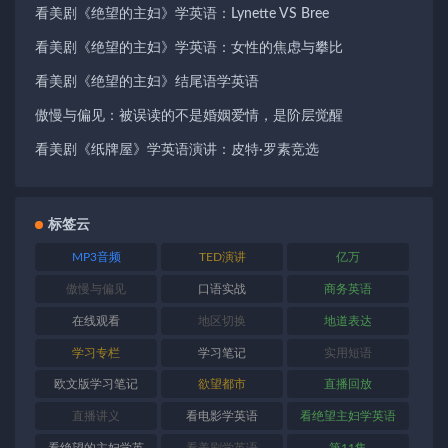
看美剧《绝望的主妇》学英语：Lynette VS Bree
看美剧《绝望的主妇》学英语：女性的焦虑与攀比
看美剧《绝望的主妇》结尾语学英语
傲慢与偏见：被误读的不是婚姻爱情，是阶层觉醒
看美剧《纸牌屋》学英语演讲：皮特·罗素竞选
标签云
MP3音频
TED演讲
亿万
傲慢与偏见
口语实战
商务英语
在线观看
地区切换
地道表达
学习专栏
学习笔记
实用短语
欧文版学习笔记
欲望都市
直播回放
直播讲义
看电影学英语
看绝望主妇学英语
看绝望的主妇学英
看美剧学英语
第11集