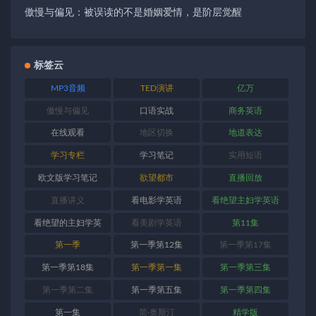
傲慢与偏见：被误读的不是婚姻爱情，是阶层觉醒
标签云
MP3音频
TED演讲
亿万
傲慢与偏见
口语实战
商务英语
在线观看
地区切换
地道表达
学习专栏
学习笔记
实用短语
欧文版学习笔记
欲望都市
直播回放
直播讲义
看电影学英语
看绝望主妇学英语
看绝望的主妇学英
看美剧学英语
第11集
语
第一季
第一季第12集
第一季第17集
第一季第18集
第一季第一集
第一季第三集
第一季第二集
第一季第五集
第一季第四集
第一集
简·奥斯汀
精学版