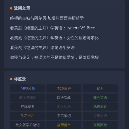
近期文章
绝望的主妇与阿尔贝·加缪的西西弗斯哲学
看美剧《绝望的主妇》学英语：Lynette VS Bree
看美剧《绝望的主妇》学英语：女性的焦虑与攀比
看美剧《绝望的主妇》结尾语学英语
傲慢与偏见：被误读的不是婚姻爱情，是阶层觉醒
标签云
MP3音频
TED演讲
亿万
傲慢与偏见
口语实战
商务英语
在线观看
地区切换
地道表达
学习专栏
学习笔记
实用短语
欧文版学习笔记
欲望都市
直播回放