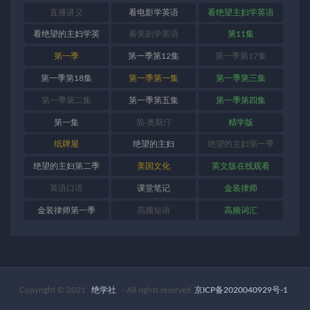
直播讲义
看电影学英语
看绝望主妇学英语
看绝望的主妇学英
看美剧学英语
第11集
语
第一季
第一季第12集
第一季第17集
第一季第18集
第一季第一集
第一季第三集
第一季第二集
第一季第五集
第一季第四集
第一集
简·奥斯汀
精学版
纸牌屋
绝望的主妇
绝望的主妇第一季
绝望的主妇第二季
美国文化
英文版在线观看
英语口语
课堂笔记
金装律师
金装律师第一季
高频短语
高频词汇
Copyright © 2021
绝学社
- All rights reserved
京ICP备2020040929号-1