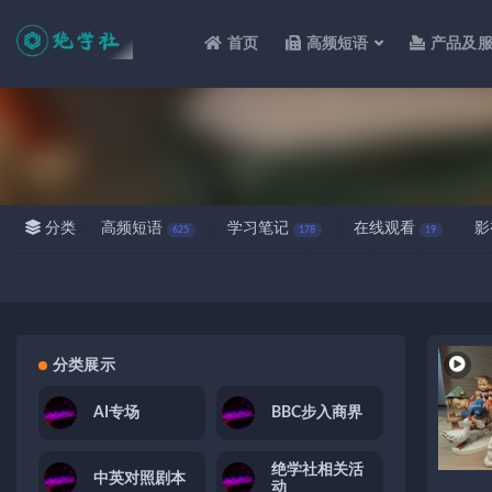
首页
高频短语
产品及
全部
分类
高频短语
学习笔记
在线观看
影
625
178
19
分类展示
AI专场
BBC步入商界
绝学社相关活
中英对照剧本
动