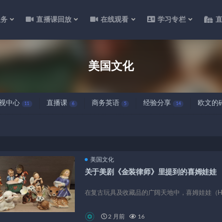
服务
直播课回放
在线观看
学习专栏
美国文化
视中心
直播课
商务英语
经验分享
欧文的
11
6
5
14
美国文化
关于美剧《金装律师》里提到的喜姆娃娃
在复古玩具及收藏品的广阔天地中，喜姆娃娃（Hummel
2 月前
16