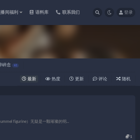
直播间福利
语料库
联系我们
登录
碎碎念
61
最新
热度
更新
评论
随机
 figurine）无疑是一颗璀璨的明...
1