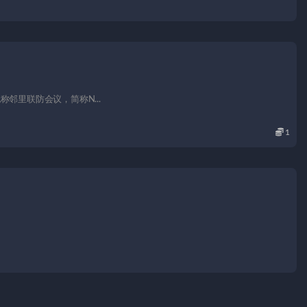
议，也称邻里联防会议，简称N...
1