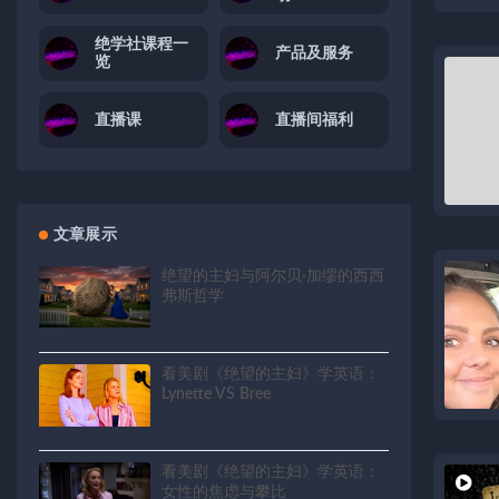
绝学社课程一
产品及服务
览
直播课
直播间福利
文章展示
绝望的主妇与阿尔贝·加缪的西西
弗斯哲学
看美剧《绝望的主妇》学英语：
Lynette VS Bree
看美剧《绝望的主妇》学英语：
女性的焦虑与攀比