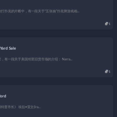
w
扑克的片断中，有一段关于“五张抽”扑克牌游戏相...
1
rd Sale
一段关于美国邻里旧货市场的介绍： Narra...
1
ord
特普市长》 埃拉•雷文(Ira...