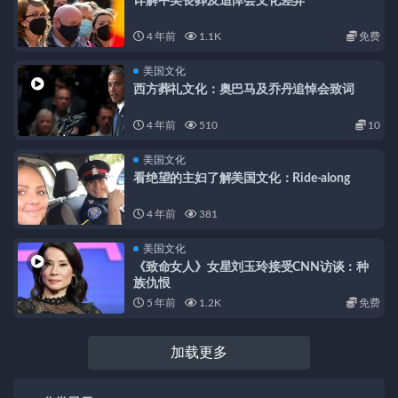
详解中美丧葬及追悼会文化差异
4 年前
1.1K
免费
美国文化
西方葬礼文化：奥巴马及乔丹追悼会致词
4 年前
510
10
美国文化
看绝望的主妇了解美国文化：Ride-along
4 年前
381
美国文化
《致命女人》女星刘玉玲接受CNN访谈：种
族仇恨
5 年前
1.2K
免费
加载更多