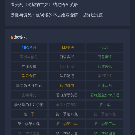
看美剧《绝望的主妇》结尾语学英语
傲慢与偏见：被误读的不是婚姻爱情，是阶层觉醒
标签云
MP3音频
TED演讲
亿万
傲慢与偏见
口语实战
商务英语
在线观看
地区切换
地道表达
学习专栏
学习笔记
实用短语
欧文版学习笔记
欲望都市
直播回放
直播讲义
看电影学英语
看绝望主妇学英语
看绝望的主妇学英
看美剧学英语
第11集
语
第一季
第一季第12集
第一季第17集
第一季第18集
第一季第一集
第一季第三集
第一季第二集
第一季第五集
第一季第四集