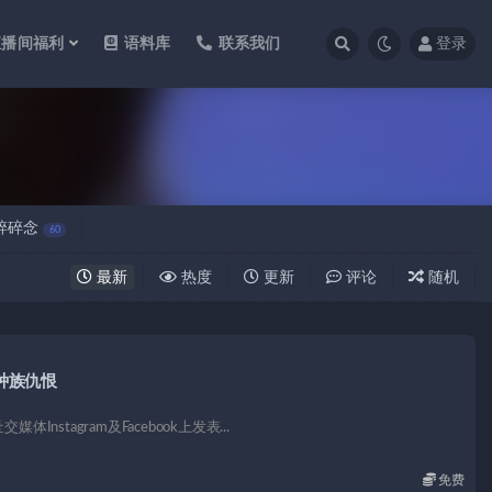
直播间福利
语料库
联系我们
登录
碎碎念
60
最新
热度
更新
评论
随机
种族仇恨
stagram及Facebook上发表...
免费