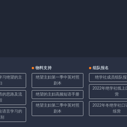
物料支持
组队报名
学习绝望的主
绝望主妇第一季中英对照
绝学社成员组队报
妇
剧本
2022年绝学社线
语的思路及流
绝望的主妇高频短语手册
营
程
绝望主妇第二季中英对照
2022年冬绝学社
在语言学习的
剧本
练营
区别