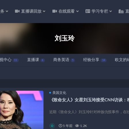
服务
直播课回放
在线观看
学习专栏
刘玉玲
视中心
直播课
商务英语
经验分享
欧文的
11
6
5
14
美国文化
《致命女人》女星刘玉玲接受CNN访谈：
近期《致命女人》刘玉玲针对种族仇恨事件，在社交媒体In
5 年前
1.2K