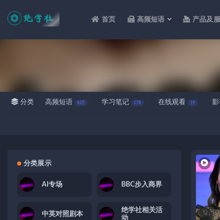
首页
高频短语
产品及
全部
分类
高频短语
学习笔记
在线观看
影
625
178
19
分类展示
AI专场
BBC步入商界
绝学社相关活
中英对照剧本
动