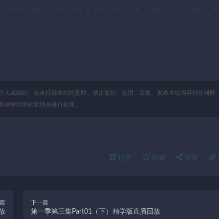
个人或组织，在未征得本站同意时，禁止复制、盗用、采集、发布本站内容到任何网
系绝学社网站管理员进行处理。
打赏
收藏
海报
篇
下一篇
放
第一季第三集Part01（下）精学版直播回放