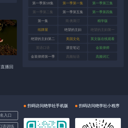
第一季第18集
第一季第一集
第一季第三集
第一季第二集
第一季第五集
第一季第四集
第一集
简·奥斯汀
精学版
纸牌屋
绝望的主妇
绝望的主妇第一
季
绝望的主妇第二
美国文化
英文版在线观看
季
英语口语
课堂笔记
金装律师
金装律师第一季
高频短语
高频词汇
季直播回
扫码访问绝学社手机版
扫码访问绝学社小程序
名入口
上口语训练