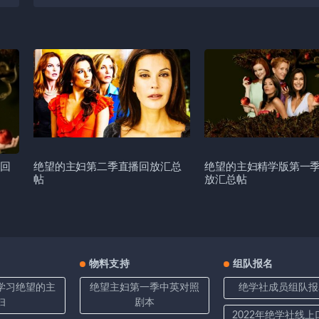
回
绝望的主妇第二季直播回放汇总
绝望的主妇精学版第一
帖
放汇总帖
物料支持
组队报名
学习绝望的主
绝望主妇第一季中英对照
绝学社成员组队报
妇
剧本
2022年绝学社线