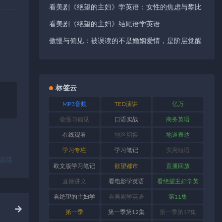
看美剧《绝望的主妇》学英语：女性的焦虑与攀比
看美剧《绝望的主妇》结尾语学英语
傲慢与偏见：被误读的不是婚姻爱情，是阶层觉醒
标签云
MP3音频
TED演讲
亿万
傲慢与偏见
口语实战
商务英语
在线观看
地区切换
地道表达
学习专栏
学习笔记
实用短语
链接
欧文版学习笔记
欲望都市
直播回放
直播讲义
看电影学英语
看绝望主妇学英
语
看绝望的主妇学
看美剧学英语
第11集
英语
第一季
第一季第12集
第一季第17集