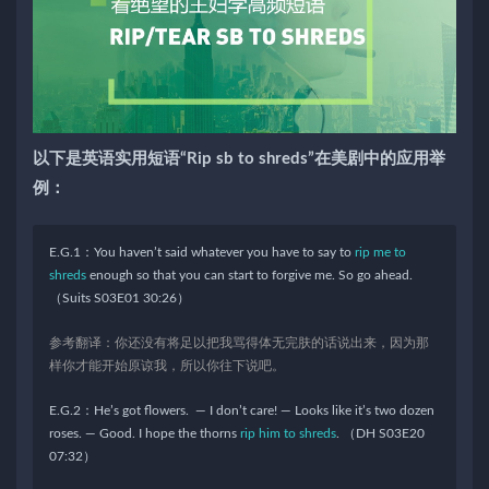
以下是英语实用短语“Rip sb to shreds”在美剧中的应用举
例：
E.G.1：You haven’t said whatever you have to say to
rip me to
shreds
enough so that you can start to forgive me. So go ahead.
（Suits S03E01 30:26）
参考翻译：你还没有将足以把我骂得体无完肤的话说出来，因为那
样你才能开始原谅我，所以你往下说吧。
E.G.2：He’s got flowers. — I don’t care! — Looks like it’s two dozen
roses. — Good. I hope the thorns
rip him to shreds
. （DH S03E20
07:32）