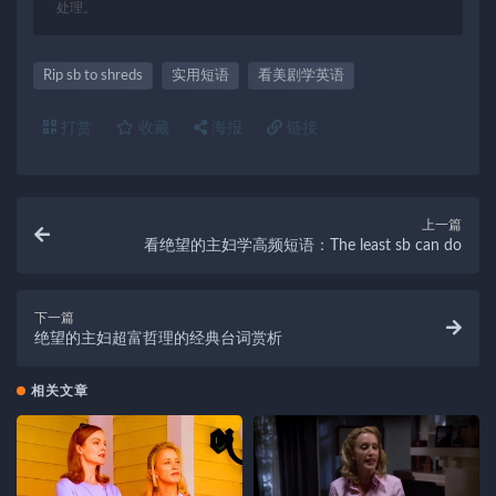
处理。
Rip sb to shreds
实用短语
看美剧学英语
打赏
收藏
海报
链接
上一篇
看绝望的主妇学高频短语：The least sb can do
下一篇
绝望的主妇超富哲理的经典台词赏析
相关文章