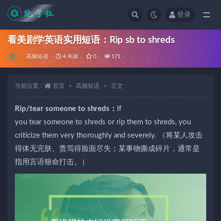
登录
全部
看美剧学英语实用短语：Rip sb to shreds
高频短语
4 年前
0
171
当前位置：
首页
高频短语
正文
Rip/tear someone to shreds：
If
you
tear
someone
to shreds
or rip them
to shreds
, you
criticize them very thoroughly and severely. （将某人攻击
得体无完肤、责骂得脸面尽失；某事物撕成碎片，通常是
指用言语狠命打击。）