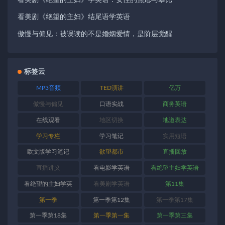
看美剧《绝望的主妇》学英语：女性的焦虑与攀比
看美剧《绝望的主妇》结尾语学英语
傲慢与偏见：被误读的不是婚姻爱情，是阶层觉醒
标签云
MP3音频
TED演讲
亿万
傲慢与偏见
口语实战
商务英语
在线观看
地区切换
地道表达
学习专栏
学习笔记
实用短语
欧文版学习笔记
欲望都市
直播回放
直播讲义
看电影学英语
看绝望主妇学英语
看绝望的主妇学英
看美剧学英语
第11集
语
第一季
第一季第12集
第一季第17集
第一季第18集
第一季第一集
第一季第三集