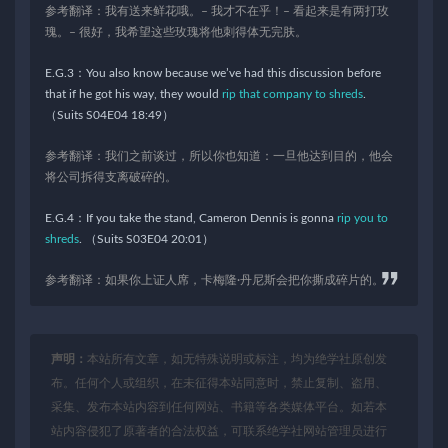
参考翻译：我有送来鲜花哦。– 我才不在乎！– 看起来是有两打玫
瑰。– 很好，我希望这些玫瑰将他刺得体无完肤。
E.G.3：You also know because we’ve had this discussion before
that if he got his way, they would
rip that company to shreds
.
（Suits S04E04 18:49）
参考翻译：我们之前谈过，所以你也知道：一旦他达到目的，他会
将公司拆得支离破碎的。
E.G.4：If you take the stand, Cameron Dennis is gonna
rip you to
shreds
. （Suits S03E04 20:01）
参考翻译：如果你上证人席，卡梅隆·丹尼斯会把你撕成碎片的。
声明：
本站所有文章，如无特殊说明或标注，均为绝学社原创发
布。任何个人或组织，在未征得本站同意时，禁止复制、盗用、
采集、发布本站内容到任何网站、书籍等各类媒体平台。如若本
站内容侵犯了原著者的合法权益，可联系绝学社网站管理员进行