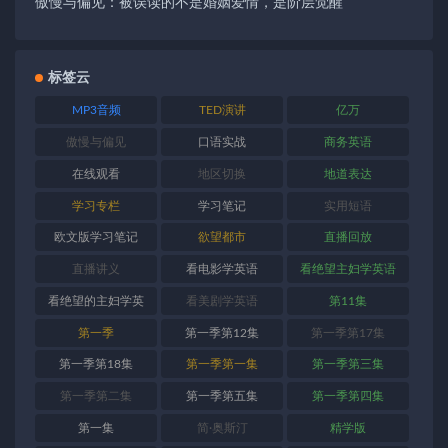
傲慢与偏见：被误读的不是婚姻爱情，是阶层觉醒
标签云
MP3音频
TED演讲
亿万
傲慢与偏见
口语实战
商务英语
在线观看
地区切换
地道表达
学习专栏
学习笔记
实用短语
欧文版学习笔记
欲望都市
直播回放
直播讲义
看电影学英语
看绝望主妇学英语
看绝望的主妇学英
看美剧学英语
第11集
语
第一季
第一季第12集
第一季第17集
第一季第18集
第一季第一集
第一季第三集
第一季第二集
第一季第五集
第一季第四集
第一集
简·奥斯汀
精学版