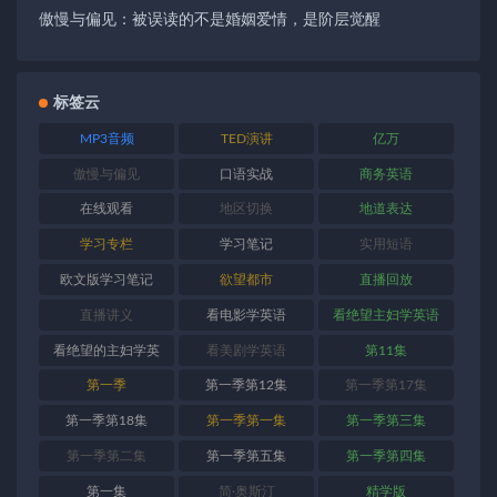
傲慢与偏见：被误读的不是婚姻爱情，是阶层觉醒
标签云
MP3音频
TED演讲
亿万
傲慢与偏见
口语实战
商务英语
在线观看
地区切换
地道表达
学习专栏
学习笔记
实用短语
欧文版学习笔记
欲望都市
直播回放
直播讲义
看电影学英语
看绝望主妇学英语
看绝望的主妇学英
看美剧学英语
第11集
语
第一季
第一季第12集
第一季第17集
第一季第18集
第一季第一集
第一季第三集
第一季第二集
第一季第五集
第一季第四集
第一集
简·奥斯汀
精学版