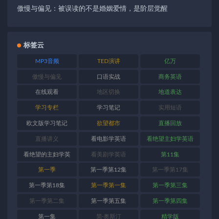
傲慢与偏见：被误读的不是婚姻爱情，是阶层觉醒
标签云
MP3音频
TED演讲
亿万
傲慢与偏见
口语实战
商务英语
在线观看
地区切换
地道表达
学习专栏
学习笔记
实用短语
欧文版学习笔记
欲望都市
直播回放
直播讲义
看电影学英语
看绝望主妇学英语
看绝望的主妇学英
看美剧学英语
第11集
语
第一季
第一季第12集
第一季第17集
第一季第18集
第一季第一集
第一季第三集
第一季第二集
第一季第五集
第一季第四集
第一集
简·奥斯汀
精学版