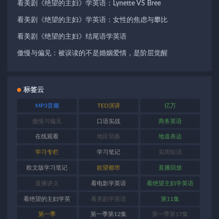
看美剧《绝望的主妇》学英语：Lynette VS Bree
看美剧《绝望的主妇》学英语：女性的焦虑与攀比
看美剧《绝望的主妇》结尾语学英语
傲慢与偏见：被误读的不是婚姻爱情，是阶层觉醒
标签云
MP3音频
TED演讲
亿万
傲慢与偏见
口语实战
商务英语
在线观看
地区切换
地道表达
学习专栏
学习笔记
实用短语
欧文版学习笔记
欲望都市
直播回放
直播讲义
看电影学英语
看绝望主妇学英语
看绝望的主妇学英
看美剧学英语
第11集
语
第一季
第一季第12集
第一季第17集