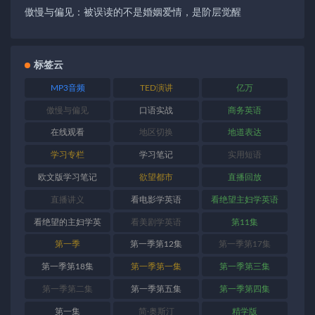
傲慢与偏见：被误读的不是婚姻爱情，是阶层觉醒
标签云
MP3音频
TED演讲
亿万
傲慢与偏见
口语实战
商务英语
在线观看
地区切换
地道表达
学习专栏
学习笔记
实用短语
欧文版学习笔记
欲望都市
直播回放
直播讲义
看电影学英语
看绝望主妇学英语
看绝望的主妇学英
看美剧学英语
第11集
语
第一季
第一季第12集
第一季第17集
第一季第18集
第一季第一集
第一季第三集
第一季第二集
第一季第五集
第一季第四集
第一集
简·奥斯汀
精学版