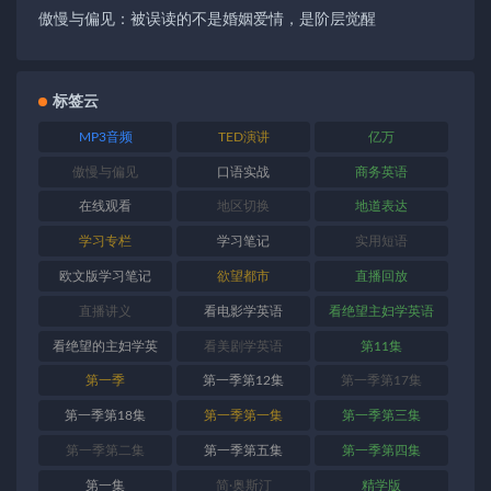
傲慢与偏见：被误读的不是婚姻爱情，是阶层觉醒
标签云
MP3音频
TED演讲
亿万
傲慢与偏见
口语实战
商务英语
在线观看
地区切换
地道表达
学习专栏
学习笔记
实用短语
欧文版学习笔记
欲望都市
直播回放
直播讲义
看电影学英语
看绝望主妇学英语
看绝望的主妇学英
看美剧学英语
第11集
语
第一季
第一季第12集
第一季第17集
第一季第18集
第一季第一集
第一季第三集
第一季第二集
第一季第五集
第一季第四集
第一集
简·奥斯汀
精学版