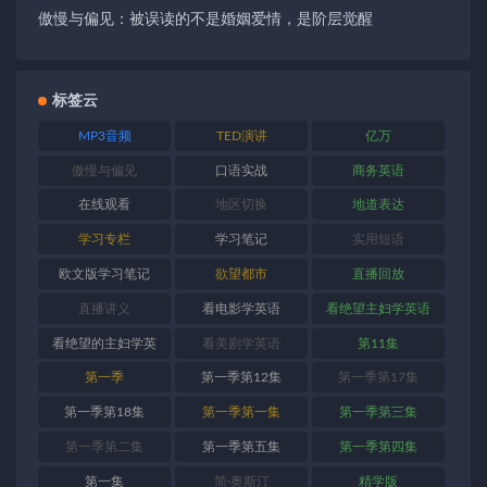
傲慢与偏见：被误读的不是婚姻爱情，是阶层觉醒
标签云
MP3音频
TED演讲
亿万
傲慢与偏见
口语实战
商务英语
在线观看
地区切换
地道表达
学习专栏
学习笔记
实用短语
欧文版学习笔记
欲望都市
直播回放
直播讲义
看电影学英语
看绝望主妇学英语
看绝望的主妇学英
看美剧学英语
第11集
语
第一季
第一季第12集
第一季第17集
第一季第18集
第一季第一集
第一季第三集
第一季第二集
第一季第五集
第一季第四集
第一集
简·奥斯汀
精学版