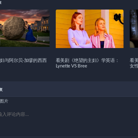
章
妇与阿尔贝·加缪的西西
看美剧《绝望的主妇》学英语：
看
Lynette VS Bree
女
复
图片