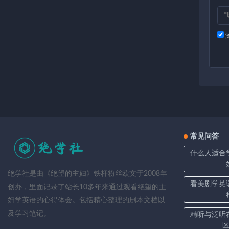
常见问答
什么人适合
绝学社是由《绝望的主妇》铁杆粉丝欧文于2008年
看美剧学英
创办，里面记录了站长10多年来通过观看绝望的主
妇学英语的心得体会。包括精心整理的剧本文档以
及学习笔记。
精听与泛听