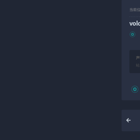
当前
vol
声
站