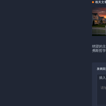
相关文
绝望的主
弗斯哲学
发表回
插入