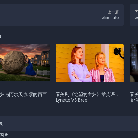
上一篇
eliminate
e
章
妇与阿尔贝·加缪的西西
看美剧《绝望的主妇》学英语：
看
Lynette VS Bree
女
复
图片