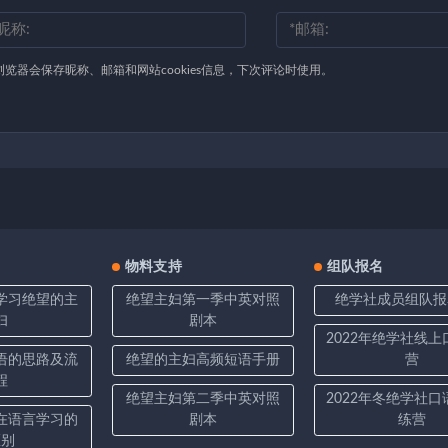
浏览器会保存昵称、邮箱和网站cookies信息，下次评论时使用。
物料支持
组队报名
学习绝望的主
绝望主妇第一季中英对照
绝学社成员组队报
妇
剧本
2022年绝学社线
语的思路及流
绝望的主妇高频短语手册
营
程
绝望主妇第二季中英对照
2022年冬绝学社
在语言学习的
剧本
练营
区别