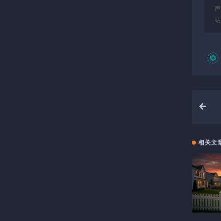
声
站
相关文