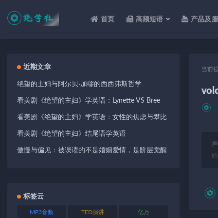
首页
高频短语
产品及
全部
近期文章
当前
绝望的主妇与阿尔贝·加缪的西西弗斯哲学
vol
看美剧《绝望的主妇》学英语：Lynette VS Bree
看美剧《绝望的主妇》学英语：女性的焦虑与攀比
看美剧《绝望的主妇》结尾语学英语
声
傲慢与偏见：被误读的不是婚姻爱情，是阶层觉醒
站
标签云
MP3音频
TED演讲
亿万