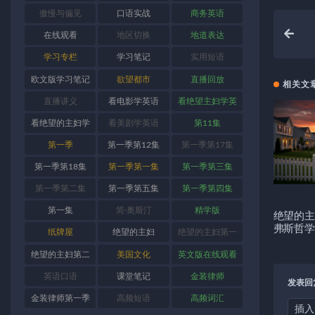
傲慢与偏见
口语实战
商务英语
在线观看
地区切换
地道表达
学习专栏
学习笔记
实用短语
欧文版学习笔记
欲望都市
直播回放
相关文
直播讲义
看电影学英语
看绝望主妇学英
语
看绝望的主妇学
看美剧学英语
第11集
英语
第一季
第一季第12集
第一季第17集
第一季第18集
第一季第一集
第一季第三集
第一季第二集
第一季第五集
第一季第四集
第一集
简·奥斯汀
精学版
绝望的主
弗斯哲学
纸牌屋
绝望的主妇
绝望的主妇第一
季
绝望的主妇第二
美国文化
英文版在线观看
季
英语口语
课堂笔记
金装律师
发表回
金装律师第一季
高频短语
高频词汇
插入