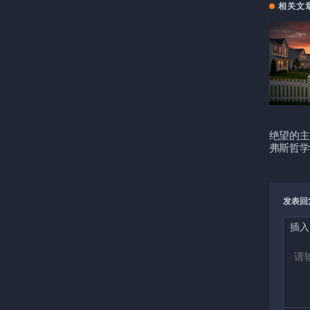
相关文
绝望的主
弗斯哲学
发表回
插入