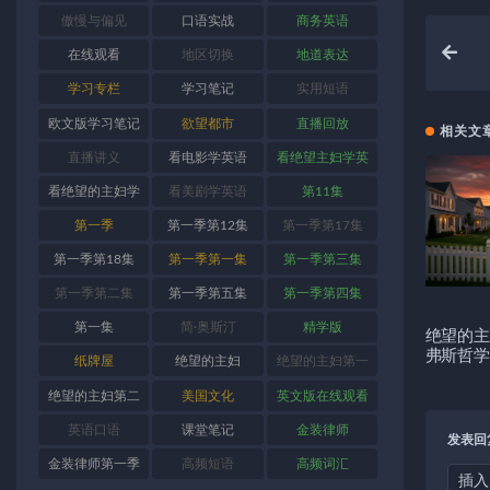
傲慢与偏见
口语实战
商务英语
在线观看
地区切换
地道表达
学习专栏
学习笔记
实用短语
欧文版学习笔记
欲望都市
直播回放
相关文
直播讲义
看电影学英语
看绝望主妇学英
语
看绝望的主妇学
看美剧学英语
第11集
英语
第一季
第一季第12集
第一季第17集
第一季第18集
第一季第一集
第一季第三集
第一季第二集
第一季第五集
第一季第四集
第一集
简·奥斯汀
精学版
绝望的主
弗斯哲学
纸牌屋
绝望的主妇
绝望的主妇第一
季
绝望的主妇第二
美国文化
英文版在线观看
季
英语口语
课堂笔记
金装律师
发表回
金装律师第一季
高频短语
高频词汇
插入