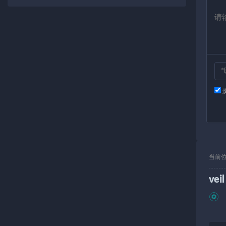
当前
veil