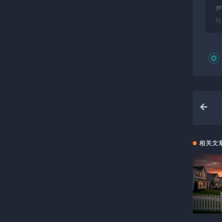
声
站
相关文