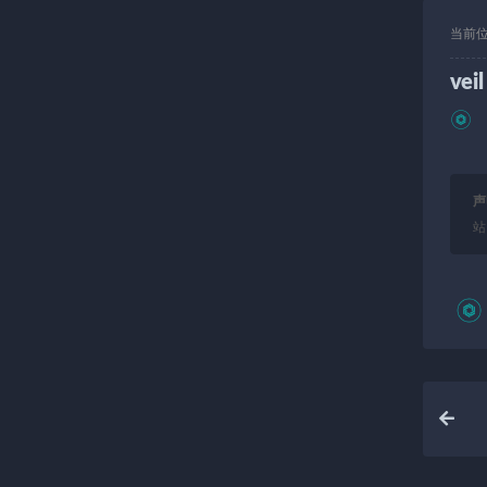
当前
veil
声
站