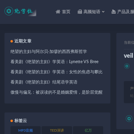
首页
高频短语
产品及
全部
近期文章
当前
绝望的主妇与阿尔贝·加缪的西西弗斯哲学
veil
看美剧《绝望的主妇》学英语：Lynette VS Bree
看美剧《绝望的主妇》学英语：女性的焦虑与攀比
看美剧《绝望的主妇》结尾语学英语
声
傲慢与偏见：被误读的不是婚姻爱情，是阶层觉醒
站
标签云
MP3音频
TED演讲
亿万