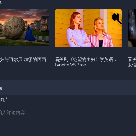
章
妇与阿尔贝·加缪的西西
看美剧《绝望的主妇》学英语：
看
Lynette VS Bree
女
复
图片