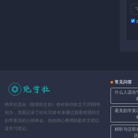
常见问答
什么人适合
绝学社是由《绝望的主妇》铁杆粉丝欧文于2008年
看美剧学英
创办，里面记录了站长10多年来通过观看绝望的主
妇学英语的心得体会。包括精心整理的剧本文档以
及学习笔记。
精听与泛听