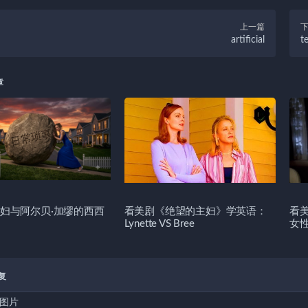
上一篇
artificial
t
章
妇与阿尔贝·加缪的西西
看美剧《绝望的主妇》学英语：
看
Lynette VS Bree
女
复
图片