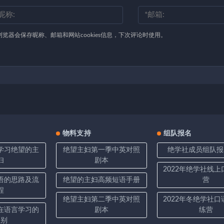
浏览器会保存昵称、邮箱和网站cookies信息，下次评论时使用。
物料支持
组队报名
学习绝望的主
绝望主妇第一季中英对照
绝学社成员组队报
妇
剧本
2022年绝学社线
语的思路及流
绝望的主妇高频短语手册
营
程
绝望主妇第二季中英对照
2022年冬绝学社
在语言学习的
剧本
练营
区别