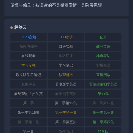
傲慢与偏见：被误读的不是婚姻爱情，是阶层觉醒
标签云
MP3音频
TED演讲
亿万
傲慢与偏见
口语实战
商务英语
在线观看
地区切换
地道表达
学习专栏
学习笔记
实用短语
欧文版学习笔记
欲望都市
直播回放
直播讲义
看电影学英语
看绝望主妇学英语
看绝望的主妇学英
看美剧学英语
第11集
语
第一季
第一季第12集
第一季第17集
第一季第18集
第一季第一集
第一季第三集
第一季第二集
第一季第五集
第一季第四集
第一集
简·奥斯汀
精学版