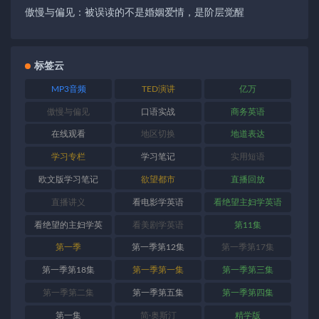
傲慢与偏见：被误读的不是婚姻爱情，是阶层觉醒
标签云
MP3音频
TED演讲
亿万
傲慢与偏见
口语实战
商务英语
在线观看
地区切换
地道表达
学习专栏
学习笔记
实用短语
欧文版学习笔记
欲望都市
直播回放
直播讲义
看电影学英语
看绝望主妇学英语
看绝望的主妇学英
看美剧学英语
第11集
语
第一季
第一季第12集
第一季第17集
第一季第18集
第一季第一集
第一季第三集
第一季第二集
第一季第五集
第一季第四集
第一集
简·奥斯汀
精学版