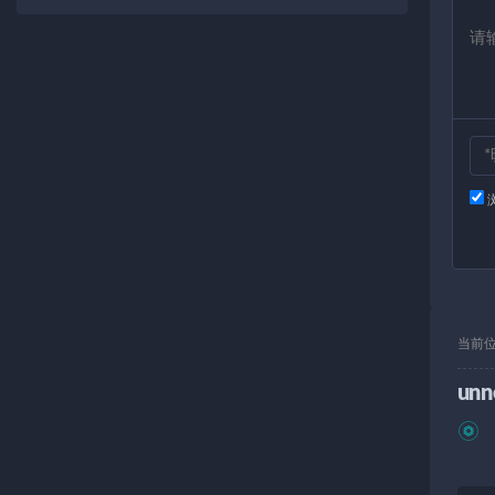
当前
unn