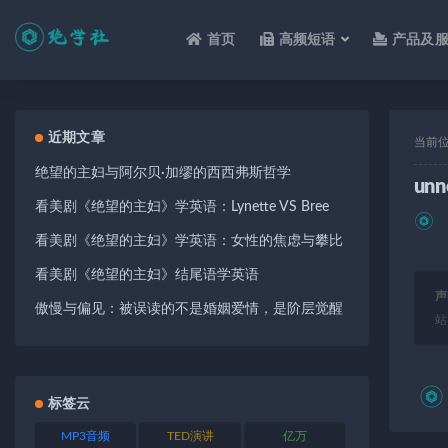
首页
高频短语
产品及
全部
近期文章
当前
绝望的主妇与阿尔贝·加缪的西西弗斯哲学
unn
看美剧《绝望的主妇》学英语：Lynette VS Bree
看美剧《绝望的主妇》学英语：女性的焦虑与攀比
看美剧《绝望的主妇》结尾语学英语
声
傲慢与偏见：被误读的不是婚姻爱情，是阶层觉醒
站
标签云
MP3音频
TED演讲
亿万