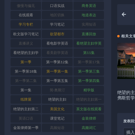
傲慢与偏见
口语实战
商务英语
在线观看
地区切换
地道表达
学习专栏
学习笔记
实用短语
欧文版学习笔记
欲望都市
直播回放
相关文
直播讲义
看电影学英语
看绝望主妇学英
语
看绝望的主妇学
看美剧学英语
第11集
英语
第一季
第一季第12集
第一季第17集
第一季第18集
第一季第一集
第一季第三集
第一季第二集
第一季第五集
第一季第四集
第一集
简·奥斯汀
精学版
绝望的主
弗斯哲学
纸牌屋
绝望的主妇
绝望的主妇第一
季
绝望的主妇第二
美国文化
英文版在线观看
季
英语口语
课堂笔记
金装律师
发表回
金装律师第一季
高频短语
高频词汇
插入