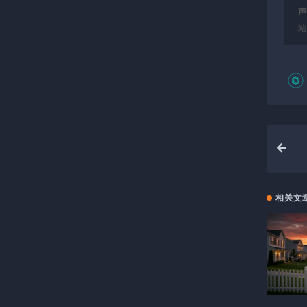
声
站
相关文