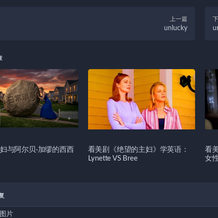
上一篇
unlucky
u
章
妇与阿尔贝·加缪的西西
看美剧《绝望的主妇》学英语：
看
Lynette VS Bree
女
复
图片