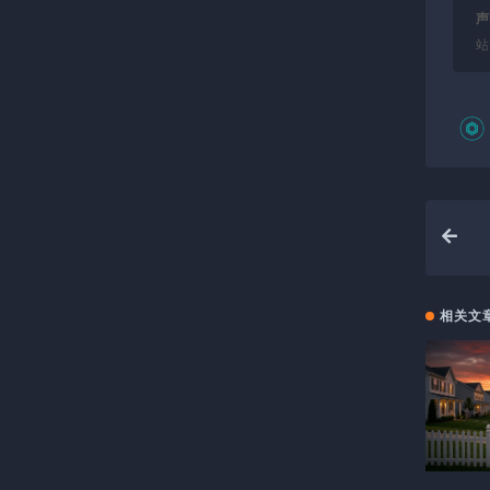
声
站
相关文