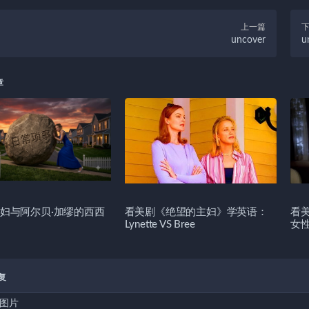
上一篇
uncover
u
章
妇与阿尔贝·加缪的西西
看美剧《绝望的主妇》学英语：
看
Lynette VS Bree
女
复
图片