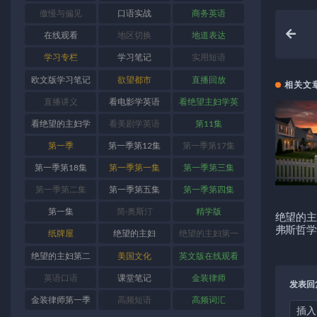
傲慢与偏见
口语实战
商务英语
在线观看
地区切换
地道表达
学习专栏
学习笔记
实用短语
欧文版学习笔记
欲望都市
直播回放
相关文
直播讲义
看电影学英语
看绝望主妇学英
语
看绝望的主妇学
看美剧学英语
第11集
英语
第一季
第一季第12集
第一季第17集
第一季第18集
第一季第一集
第一季第三集
第一季第二集
第一季第五集
第一季第四集
第一集
简·奥斯汀
精学版
绝望的主
弗斯哲学
纸牌屋
绝望的主妇
绝望的主妇第一
季
绝望的主妇第二
美国文化
英文版在线观看
季
英语口语
课堂笔记
金装律师
发表回
金装律师第一季
高频短语
高频词汇
插入