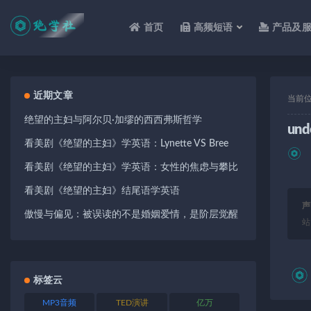
首页
高频短语
产品及
全部
近期文章
当前
绝望的主妇与阿尔贝·加缪的西西弗斯哲学
und
看美剧《绝望的主妇》学英语：Lynette VS Bree
看美剧《绝望的主妇》学英语：女性的焦虑与攀比
看美剧《绝望的主妇》结尾语学英语
声
傲慢与偏见：被误读的不是婚姻爱情，是阶层觉醒
站
标签云
MP3音频
TED演讲
亿万