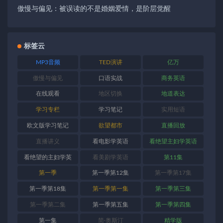
傲慢与偏见：被误读的不是婚姻爱情，是阶层觉醒
标签云
MP3音频
TED演讲
亿万
傲慢与偏见
口语实战
商务英语
在线观看
地区切换
地道表达
学习专栏
学习笔记
实用短语
欧文版学习笔记
欲望都市
直播回放
直播讲义
看电影学英语
看绝望主妇学英语
看绝望的主妇学英
看美剧学英语
第11集
语
第一季
第一季第12集
第一季第17集
第一季第18集
第一季第一集
第一季第三集
第一季第二集
第一季第五集
第一季第四集
第一集
简·奥斯汀
精学版