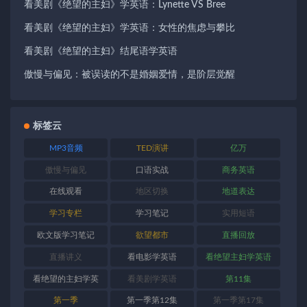
看美剧《绝望的主妇》学英语：Lynette VS Bree
看美剧《绝望的主妇》学英语：女性的焦虑与攀比
看美剧《绝望的主妇》结尾语学英语
傲慢与偏见：被误读的不是婚姻爱情，是阶层觉醒
标签云
MP3音频
TED演讲
亿万
傲慢与偏见
口语实战
商务英语
在线观看
地区切换
地道表达
学习专栏
学习笔记
实用短语
欧文版学习笔记
欲望都市
直播回放
直播讲义
看电影学英语
看绝望主妇学英语
看绝望的主妇学英
看美剧学英语
第11集
语
第一季
第一季第12集
第一季第17集