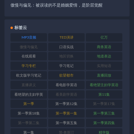
傲慢与偏见：被误读的不是婚姻爱情，是阶层觉醒
标签云
MP3音频
TED演讲
亿万
傲慢与偏见
口语实战
商务英语
在线观看
地区切换
地道表达
学习专栏
学习笔记
实用短语
欧文版学习笔记
欲望都市
直播回放
直播讲义
看电影学英语
看绝望主妇学英语
看绝望的主妇学英
看美剧学英语
第11集
语
第一季
第一季第12集
第一季第17集
第一季第18集
第一季第一集
第一季第三集
第一季第二集
第一季第五集
第一季第四集
第一集
简·奥斯汀
精学版