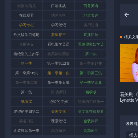
傲慢与偏见
口语实战
商务英语
在线观看
地区切换
地道表达
学习专栏
学习笔记
实用短语
欧文版学习笔记
欲望都市
直播回放
相关文
直播讲义
看电影学英语
看绝望主妇学英
语
看绝望的主妇学
看美剧学英语
第11集
英语
第一季
第一季第12集
第一季第17集
第一季第18集
第一季第一集
第一季第三集
第一季第二集
第一季第五集
第一季第四集
第一集
简·奥斯汀
精学版
看美剧《
Lynette 
纸牌屋
绝望的主妇
绝望的主妇第一
季
绝望的主妇第二
美国文化
英文版在线观看
季
英语口语
课堂笔记
金装律师
发表回
金装律师第一季
高频短语
高频词汇
插入