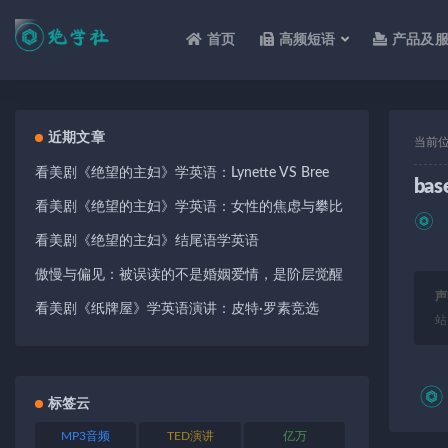
首页
高频短语
产品及
全部
近期文章
当前
看美剧《绝望的主妇》学英语：Lynette VS Bree
bas
看美剧《绝望的主妇》学英语：女性的焦虑与攀比
看美剧《绝望的主妇》结尾语学英语
傲慢与偏见：被误读的不是婚姻爱情，是阶层觉醒
声
看美剧《纸牌屋》学英语演讲：皮特·罗素竞选
站
标签云
MP3音频
TED演讲
亿万