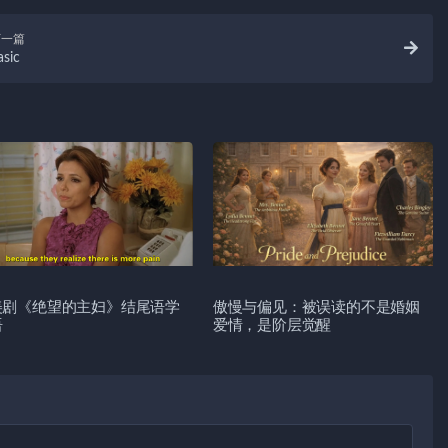
下一篇
asic
美剧《绝望的主妇》结尾语学
傲慢与偏见：被误读的不是婚姻
语
爱情，是阶层觉醒