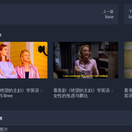
上一篇
base
b
章
绝望的主妇》学英语：
看美剧《绝望的主妇》学英语：
看
VS Bree
女性的焦虑与攀比
英
复
图片