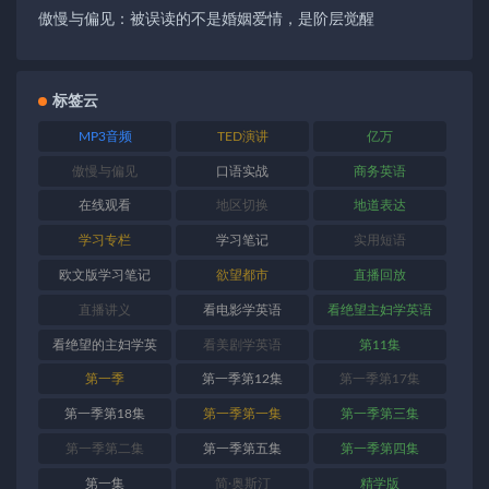
傲慢与偏见：被误读的不是婚姻爱情，是阶层觉醒
标签云
MP3音频
TED演讲
亿万
傲慢与偏见
口语实战
商务英语
在线观看
地区切换
地道表达
学习专栏
学习笔记
实用短语
欧文版学习笔记
欲望都市
直播回放
直播讲义
看电影学英语
看绝望主妇学英语
看绝望的主妇学英
看美剧学英语
第11集
语
第一季
第一季第12集
第一季第17集
第一季第18集
第一季第一集
第一季第三集
第一季第二集
第一季第五集
第一季第四集
第一集
简·奥斯汀
精学版