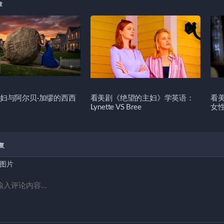
章
妇与阿尔贝·加缪的西西
看美剧《绝望的主妇》学英语：
看
Lynette VS Bree
女
复
图片