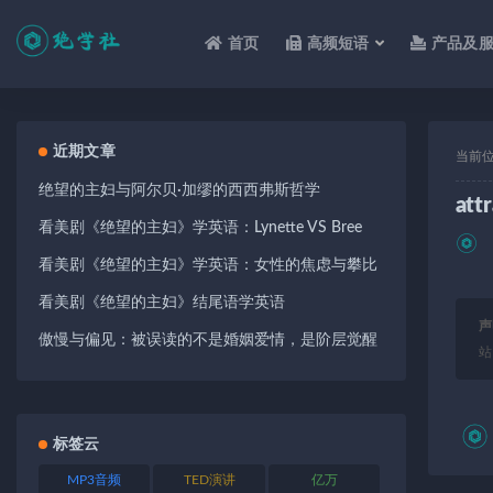
首页
高频短语
产品及
全部
近期文章
当前
绝望的主妇与阿尔贝·加缪的西西弗斯哲学
att
看美剧《绝望的主妇》学英语：Lynette VS Bree
看美剧《绝望的主妇》学英语：女性的焦虑与攀比
看美剧《绝望的主妇》结尾语学英语
声
傲慢与偏见：被误读的不是婚姻爱情，是阶层觉醒
站
标签云
MP3音频
TED演讲
亿万