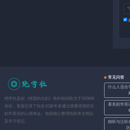
常见问答
什么人适合
绝学社是由《绝望的主妇》铁杆粉丝欧文于2008年
看美剧学英
创办，里面记录了站长10多年来通过观看绝望的主
妇学英语的心得体会。包括精心整理的剧本文档以
及学习笔记。
精听与泛听