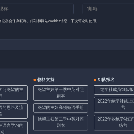
浏览器会保存昵称、邮箱和网站cookies信息，下次评论时使用。
物料支持
组队报名
学习绝望的主
绝望主妇第一季中英对照
绝学社成员组队报
妇
剧本
2022年绝学社线
语的思路及流
绝望的主妇高频短语手册
营
程
绝望主妇第二季中英对照
2022年冬绝学社
在语言学习的
剧本
练营
区别