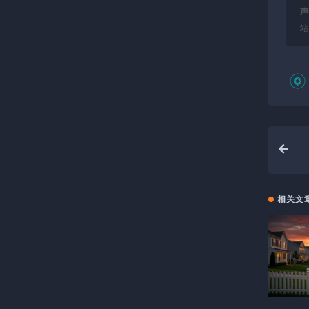
声
站
相关文