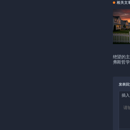
相关文
绝望的主
弗斯哲学
发表回
插入