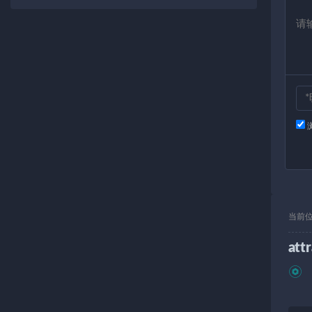
当前
att