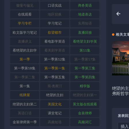
傲慢与偏见
口语实战
商务英语
在线观看
地区切换
地道表达
学习专栏
学习笔记
实用短语
欧文版学习笔记
欲望都市
直播回放
相关文
直播讲义
看电影学英语
看绝望主妇学英
语
看绝望的主妇学
看美剧学英语
第11集
英语
第一季
第一季第12集
第一季第17集
第一季第18集
第一季第一集
第一季第三集
第一季第二集
第一季第五集
第一季第四集
第一集
简·奥斯汀
精学版
绝望的主
弗斯哲学
纸牌屋
绝望的主妇
绝望的主妇第一
季
绝望的主妇第二
美国文化
英文版在线观看
季
英语口语
课堂笔记
金装律师
发表回
金装律师第一季
高频短语
高频词汇
插入