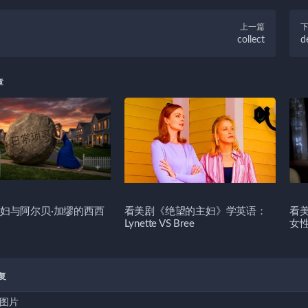
上一篇
collect
d
章
妇与阿尔贝·加缪的西西
看美剧《绝望的主妇》学英语：
看
Lynette VS Bree
女
复
图片