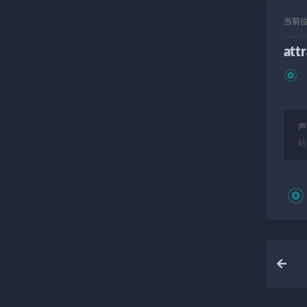
当前
att
声
站