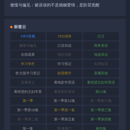
傲慢与偏见：被误读的不是婚姻爱情，是阶层觉醒
标签云
MP3音频
TED演讲
亿万
傲慢与偏见
口语实战
商务英语
在线观看
地区切换
地道表达
学习专栏
学习笔记
实用短语
欧文版学习笔记
欲望都市
直播回放
直播讲义
看电影学英语
看绝望主妇学英语
看绝望的主妇学英
看美剧学英语
第11集
语
第一季
第一季第12集
第一季第17集
第一季第18集
第一季第一集
第一季第三集
第一季第二集
第一季第五集
第一季第四集
第一集
简·奥斯汀
精学版