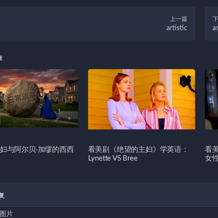
上一篇
artistic
a
章
妇与阿尔贝·加缪的西西
看美剧《绝望的主妇》学英语：
看
Lynette VS Bree
女
复
图片