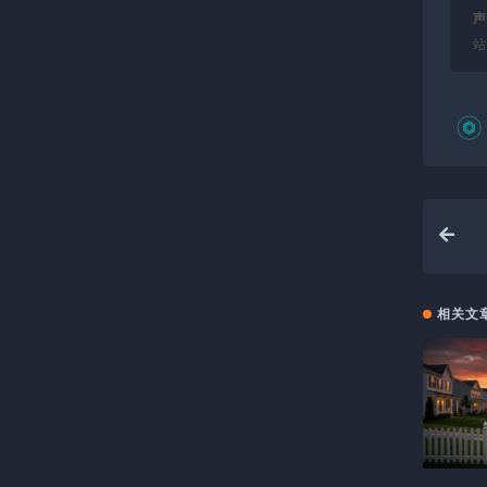
声
站
相关文