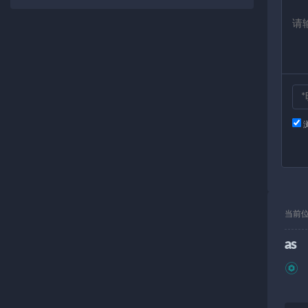
当前
as