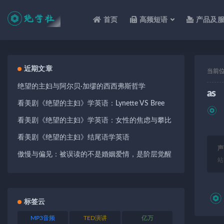
首页
高频短语
产品及
全部
近期文章
当前
绝望的主妇与阿尔贝·加缪的西西弗斯哲学
as
看美剧《绝望的主妇》学英语：Lynette VS Bree
看美剧《绝望的主妇》学英语：女性的焦虑与攀比
看美剧《绝望的主妇》结尾语学英语
声
傲慢与偏见：被误读的不是婚姻爱情，是阶层觉醒
站
标签云
MP3音频
TED演讲
亿万