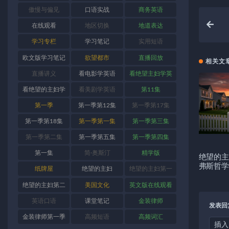
傲慢与偏见
口语实战
商务英语
在线观看
地区切换
地道表达
学习专栏
学习笔记
实用短语
欧文版学习笔记
欲望都市
直播回放
相关文
直播讲义
看电影学英语
看绝望主妇学英
语
看绝望的主妇学
看美剧学英语
第11集
英语
第一季
第一季第12集
第一季第17集
第一季第18集
第一季第一集
第一季第三集
第一季第二集
第一季第五集
第一季第四集
第一集
简·奥斯汀
精学版
绝望的主
弗斯哲学
纸牌屋
绝望的主妇
绝望的主妇第一
季
绝望的主妇第二
美国文化
英文版在线观看
季
英语口语
课堂笔记
金装律师
发表回
金装律师第一季
高频短语
高频词汇
插入