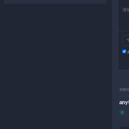
当前
any