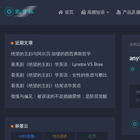
首页
高频短语
产品及
全部
近期文章
当前
绝望的主妇与阿尔贝·加缪的西西弗斯哲学
any
看美剧《绝望的主妇》学英语：Lynette VS Bree
看美剧《绝望的主妇》学英语：女性的焦虑与攀比
看美剧《绝望的主妇》结尾语学英语
声
傲慢与偏见：被误读的不是婚姻爱情，是阶层觉醒
站
标签云
MP3音频
TED演讲
亿万