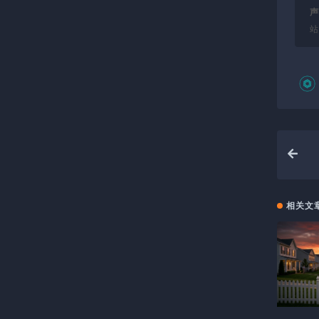
声
站
相关文