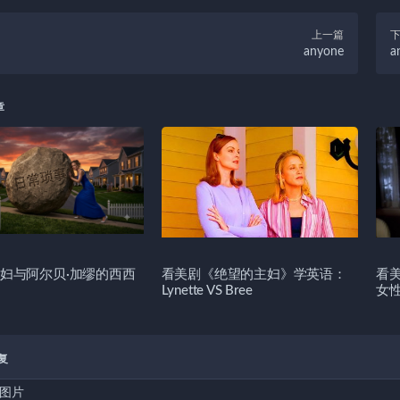
上一篇
anyone
a
章
妇与阿尔贝·加缪的西西
看美剧《绝望的主妇》学英语：
看
Lynette VS Bree
女
复
图片