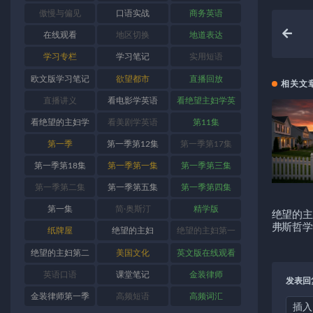
傲慢与偏见
口语实战
商务英语
在线观看
地区切换
地道表达
学习专栏
学习笔记
实用短语
欧文版学习笔记
欲望都市
直播回放
相关文
直播讲义
看电影学英语
看绝望主妇学英
语
看绝望的主妇学
看美剧学英语
第11集
英语
第一季
第一季第12集
第一季第17集
第一季第18集
第一季第一集
第一季第三集
第一季第二集
第一季第五集
第一季第四集
第一集
简·奥斯汀
精学版
绝望的主
弗斯哲学
纸牌屋
绝望的主妇
绝望的主妇第一
季
绝望的主妇第二
美国文化
英文版在线观看
季
英语口语
课堂笔记
金装律师
发表回
金装律师第一季
高频短语
高频词汇
插入