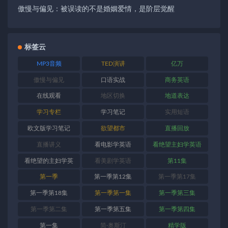
傲慢与偏见：被误读的不是婚姻爱情，是阶层觉醒
标签云
MP3音频
TED演讲
亿万
傲慢与偏见
口语实战
商务英语
在线观看
地区切换
地道表达
学习专栏
学习笔记
实用短语
欧文版学习笔记
欲望都市
直播回放
直播讲义
看电影学英语
看绝望主妇学英语
看绝望的主妇学英
看美剧学英语
第11集
语
第一季
第一季第12集
第一季第17集
第一季第18集
第一季第一集
第一季第三集
第一季第二集
第一季第五集
第一季第四集
第一集
简·奥斯汀
精学版