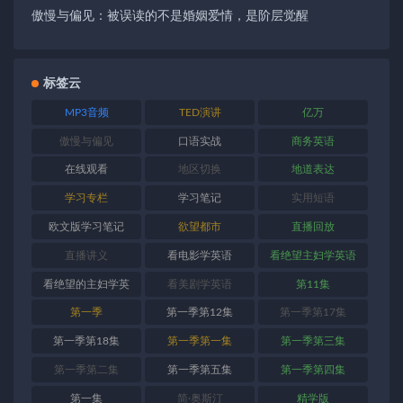
傲慢与偏见：被误读的不是婚姻爱情，是阶层觉醒
标签云
MP3音频
TED演讲
亿万
傲慢与偏见
口语实战
商务英语
在线观看
地区切换
地道表达
学习专栏
学习笔记
实用短语
欧文版学习笔记
欲望都市
直播回放
直播讲义
看电影学英语
看绝望主妇学英语
看绝望的主妇学英
看美剧学英语
第11集
语
第一季
第一季第12集
第一季第17集
第一季第18集
第一季第一集
第一季第三集
第一季第二集
第一季第五集
第一季第四集
第一集
简·奥斯汀
精学版