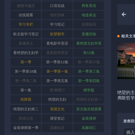
傲慢与偏见
口语实战
商务英语
在线观看
地区切换
地道表达
学习专栏
学习笔记
实用短语
欧文版学习笔记
欲望都市
直播回放
相关文
直播讲义
看电影学英语
看绝望主妇学英
语
看绝望的主妇学
看美剧学英语
第11集
英语
第一季
第一季第12集
第一季第17集
第一季第18集
第一季第一集
第一季第三集
第一季第二集
第一季第五集
第一季第四集
第一集
简·奥斯汀
精学版
绝望的主
弗斯哲学
纸牌屋
绝望的主妇
绝望的主妇第一
季
绝望的主妇第二
美国文化
英文版在线观看
季
英语口语
课堂笔记
金装律师
发表回
金装律师第一季
高频短语
高频词汇
插入