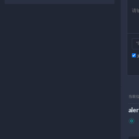
当前
aler