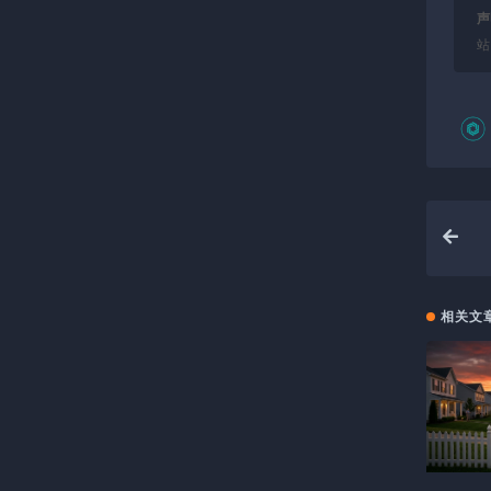
声
站
相关文