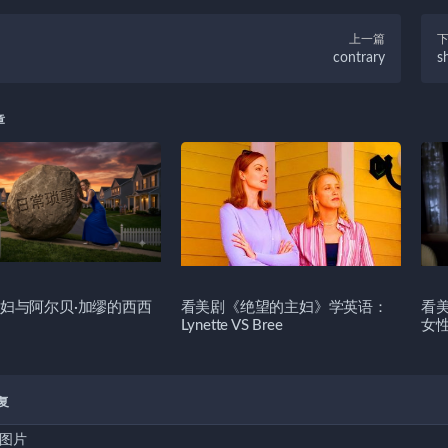
上一篇
contrary
sh
章
妇与阿尔贝·加缪的西西
看美剧《绝望的主妇》学英语：
看
Lynette VS Bree
女
复
图片