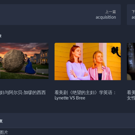
上一篇
acquisition
a
章
妇与阿尔贝·加缪的西西
看美剧《绝望的主妇》学英语：
看
Lynette VS Bree
女
复
图片