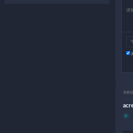
当前
acr