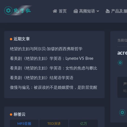
首页
高频短语
产品及
全部
近期文章
当前
绝望的主妇与阿尔贝·加缪的西西弗斯哲学
acr
看美剧《绝望的主妇》学英语：Lynette VS Bree
看美剧《绝望的主妇》学英语：女性的焦虑与攀比
看美剧《绝望的主妇》结尾语学英语
声
傲慢与偏见：被误读的不是婚姻爱情，是阶层觉醒
站
标签云
MP3音频
TED演讲
亿万