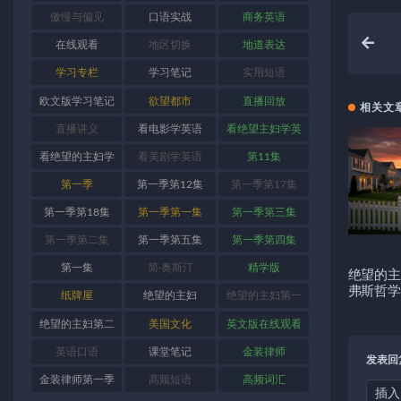
傲慢与偏见
口语实战
商务英语
在线观看
地区切换
地道表达
学习专栏
学习笔记
实用短语
欧文版学习笔记
欲望都市
直播回放
相关文
直播讲义
看电影学英语
看绝望主妇学英
语
看绝望的主妇学
看美剧学英语
第11集
英语
第一季
第一季第12集
第一季第17集
第一季第18集
第一季第一集
第一季第三集
第一季第二集
第一季第五集
第一季第四集
第一集
简·奥斯汀
精学版
绝望的主
弗斯哲学
纸牌屋
绝望的主妇
绝望的主妇第一
季
绝望的主妇第二
美国文化
英文版在线观看
季
英语口语
课堂笔记
金装律师
发表回
金装律师第一季
高频短语
高频词汇
插入