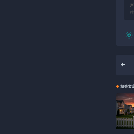
声
站
相关文