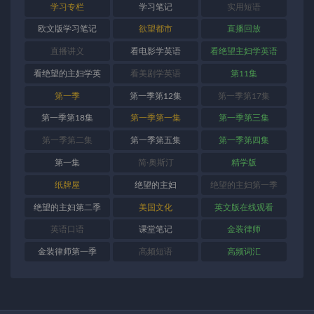
学习专栏
学习笔记
实用短语
欧文版学习笔记
欲望都市
直播回放
直播讲义
看电影学英语
看绝望主妇学英语
看绝望的主妇学英
看美剧学英语
第11集
语
第一季
第一季第12集
第一季第17集
第一季第18集
第一季第一集
第一季第三集
第一季第二集
第一季第五集
第一季第四集
第一集
简·奥斯汀
精学版
纸牌屋
绝望的主妇
绝望的主妇第一季
绝望的主妇第二季
美国文化
英文版在线观看
英语口语
课堂笔记
金装律师
金装律师第一季
高频短语
高频词汇