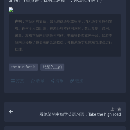
drive? （重点是，我的车坏掉了，还怎么开啊？）
声明：
本站所有文章，如无特殊说明或标注，均为绝学社原创发
布。任何个人或组织，在未征得本站同意时，禁止复制、盗用、
采集、发布本站内容到任何网站、书籍等各类媒体平台。如若本
站内容侵犯了原著者的合法权益，可联系绝学社网站管理员进行
处理。
the true fact is
绝望的主妇
打赏
收藏
海报
链接
上一篇
看绝望的主妇学英语习语：Take the high road