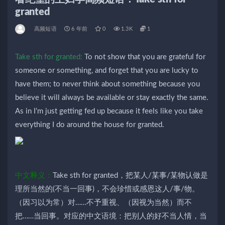
granted
高频短语
6 年前
0
1.3K
1
Take sth for granted:
To not show that you are grateful for
someone or something, and forget that you are lucky to
have them; to never think about something because you
believe it will always be available or stay exactly the same.
As in I’m just getting fed up because it feels like you take
everything I do around the house for granted.
中文释义：
Take sth for granted，把某人/某事/某物认做是
理所当然的(不当一回事)，不会珍惜或感恩这人/事/物。
（因习以为常）对……不予重视、（因视为当然）而不
把……当回事。对应的中文语境：把别人的好不当人情，当