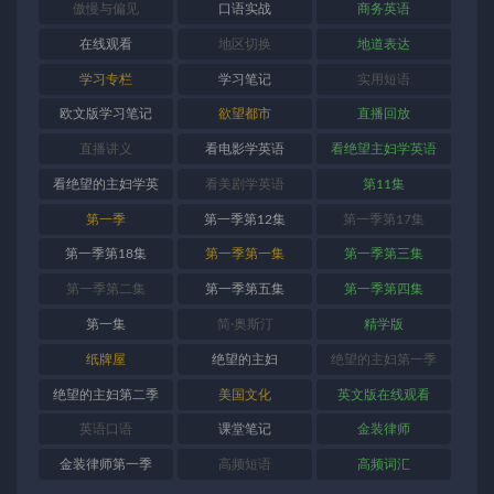
傲慢与偏见
口语实战
商务英语
在线观看
地区切换
地道表达
学习专栏
学习笔记
实用短语
欧文版学习笔记
欲望都市
直播回放
直播讲义
看电影学英语
看绝望主妇学英语
看绝望的主妇学英
看美剧学英语
第11集
语
第一季
第一季第12集
第一季第17集
第一季第18集
第一季第一集
第一季第三集
第一季第二集
第一季第五集
第一季第四集
第一集
简·奥斯汀
精学版
纸牌屋
绝望的主妇
绝望的主妇第一季
绝望的主妇第二季
美国文化
英文版在线观看
英语口语
课堂笔记
金装律师
金装律师第一季
高频短语
高频词汇