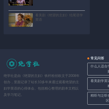
看美剧《绝望的主妇》结尾语学
英语
常见问答
什么人适合
绝学社是由《绝望的主妇》铁杆粉丝欧文于2008年
看美剧学英
创办，里面记录了站长10多年来通过观看绝望的主
妇学英语的心得体会。包括精心整理的剧本文档以
及学习笔记。
精听与泛听