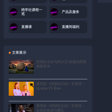
绝学社课程一
产品及服务
览
直播课
直播间福利
文章展示
绝望的主妇与阿尔贝·加缪的西西
弗斯哲学
看美剧《绝望的主妇》学英语：
Lynette VS Bree
看美剧《绝望的主妇》学英语：
女性的焦虑与攀比