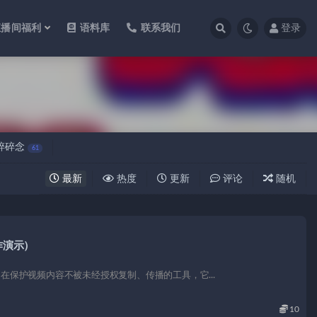
直播间福利
语料库
联系我们
登录
碎碎念
61
最新
热度
更新
评论
随机
作演示）
在保护视频内容不被未经授权复制、传播的工具，它...
10