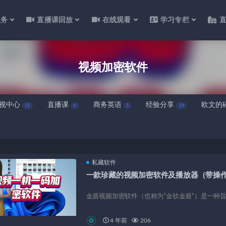
服务
直播课回放
在线观看
学习专栏
视频加密软件
视中心
直播课
商务英语
经验分享
欧文的
11
6
5
14
私藏软件
一款珍藏的视频加密软件及播放器（带操
金盾视频加密软件（也称为“金软金盾”）是一种旨
4 年前
206