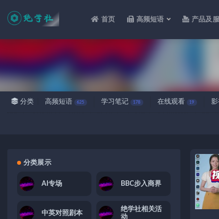
首页
高频短语
产品及
全部
分类
高频短语
学习笔记
在线观看
影
625
178
19
分类展示
AI专场
BBC步入商界
绝学社相关活
中英对照剧本
动