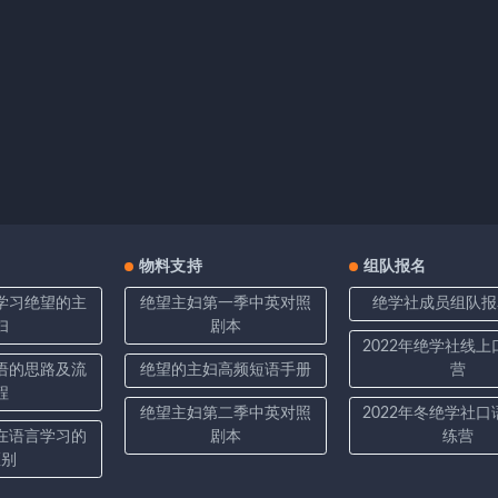
物料支持
组队报名
学习绝望的主
绝望主妇第一季中英对照
绝学社成员组队报
妇
剧本
2022年绝学社线
语的思路及流
绝望的主妇高频短语手册
营
程
绝望主妇第二季中英对照
2022年冬绝学社
在语言学习的
剧本
练营
区别