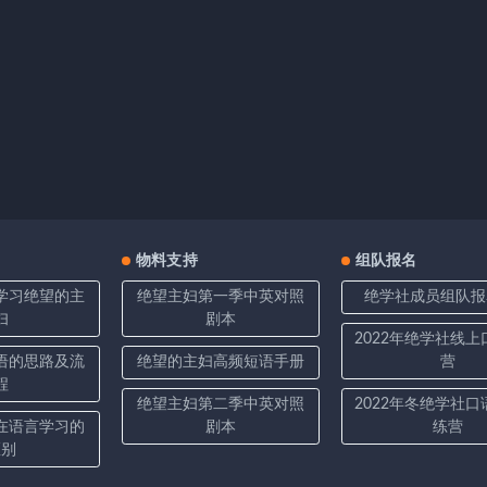
物料支持
组队报名
学习绝望的主
绝望主妇第一季中英对照
绝学社成员组队报
妇
剧本
2022年绝学社线
语的思路及流
绝望的主妇高频短语手册
营
程
绝望主妇第二季中英对照
2022年冬绝学社
在语言学习的
剧本
练营
区别