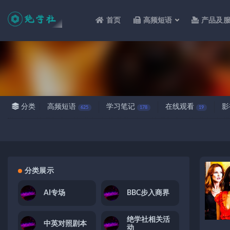
首页
高频短语
产品及
全部
分类
高频短语
学习笔记
在线观看
影
625
178
19
分类展示
AI专场
BBC步入商界
绝学社相关活
中英对照剧本
动