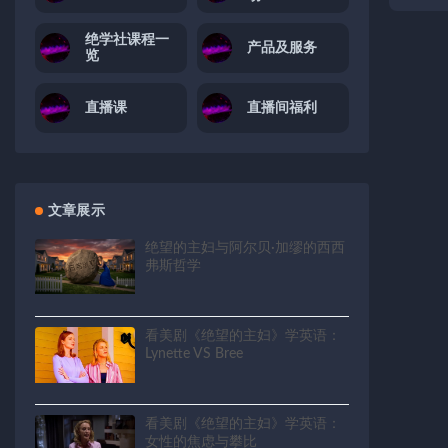
绝学社课程一
产品及服务
览
直播课
直播间福利
文章展示
绝望的主妇与阿尔贝·加缪的西西
弗斯哲学
看美剧《绝望的主妇》学英语：
Lynette VS Bree
看美剧《绝望的主妇》学英语：
女性的焦虑与攀比