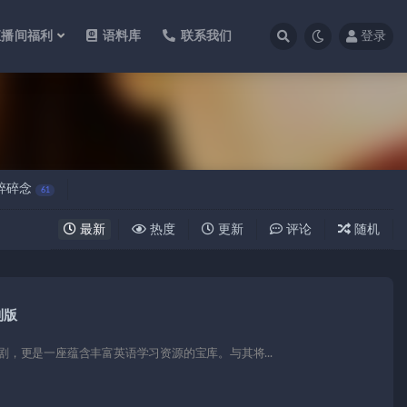
直播间福利
语料库
联系我们
登录
碎碎念
61
最新
热度
更新
评论
随机
制版
，更是一座蕴含丰富英语学习资源的宝库。与其将...