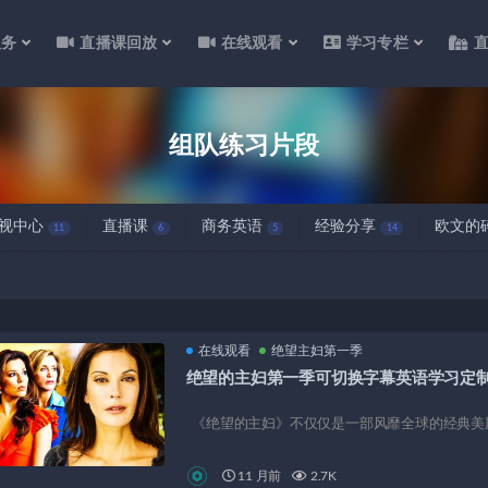
服务
直播课回放
在线观看
学习专栏
组队练习片段
视中心
直播课
商务英语
经验分享
欧文的
11
6
5
14
在线观看
绝望主妇第一季
绝望的主妇第一季可切换字幕英语学习定
《绝望的主妇》不仅仅是一部风靡全球的经典美剧
11 月前
2.7K