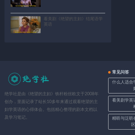
看美剧《绝望的主妇》结尾语学
英语
常见问答
什么人适合
绝学社是由《绝望的主妇》铁杆粉丝欧文于2008年
看美剧学英
创办，里面记录了站长10多年来通过观看绝望的主
妇学英语的心得体会。包括精心整理的剧本文档以
及学习笔记。
精听与泛听