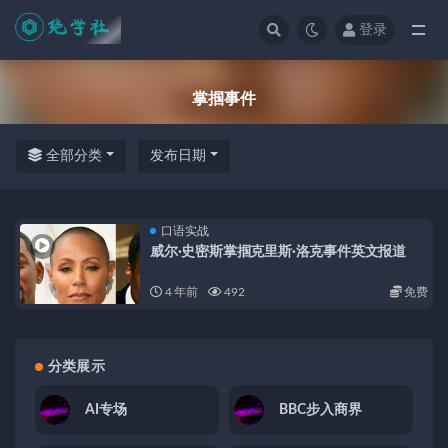
登录
全部
掌掴事件
全部分类
发布日期
口语实战
威尔·史密斯掌掴克里斯·洛克事件英文报道
4 年前
492
免费
分类展示
AI专场
BBC步入商界