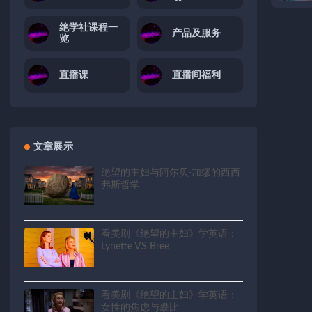
绝学社课程一
产品及服务
览
直播课
直播间福利
文章展示
绝望的主妇与阿尔贝·加缪的西西
弗斯哲学
看美剧《绝望的主妇》学英语：
Lynette VS Bree
看美剧《绝望的主妇》学英语：
女性的焦虑与攀比