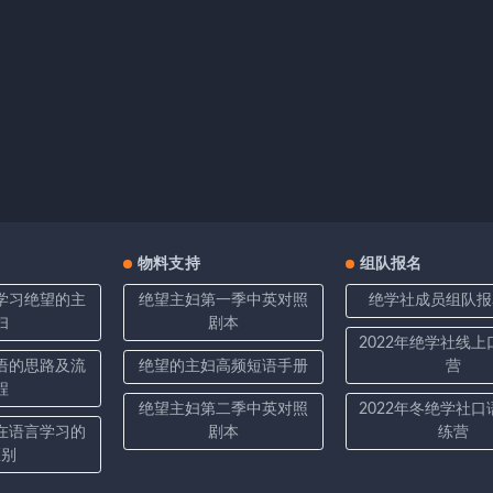
物料支持
组队报名
学习绝望的主
绝望主妇第一季中英对照
绝学社成员组队报
妇
剧本
2022年绝学社线
语的思路及流
绝望的主妇高频短语手册
营
程
绝望主妇第二季中英对照
2022年冬绝学社
在语言学习的
剧本
练营
区别