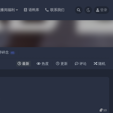
直播间福利
语料库
联系我们
登录
碎碎念
61
最新
热度
更新
评论
随机
.
10