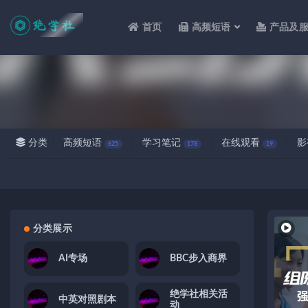
首页
高频短语
产品及
全部
分类
高频短语
学习笔记
在线观看
影
625
178
19
分类展示
AI专场
BBC步入商界
绝学社相关活
中英对照剧本
动