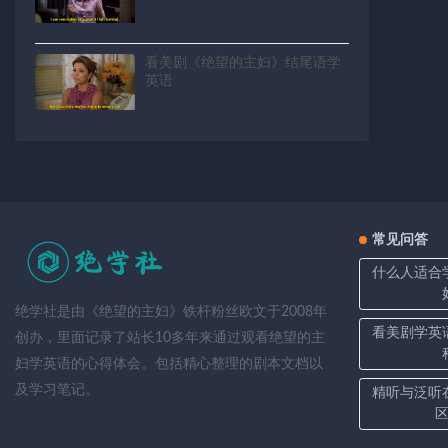
看美剧《绝望的主妇》结尾语学
英语
常见问答
什么人适合
绝学社是由《绝望的主妇》铁杆粉丝欧文于2008年
看美剧学英
创办，里面记录了站长10多年来通过观看绝望的主
妇学英语的心得体会。包括精心整理的剧本文档以
及学习笔记。
精听与泛听