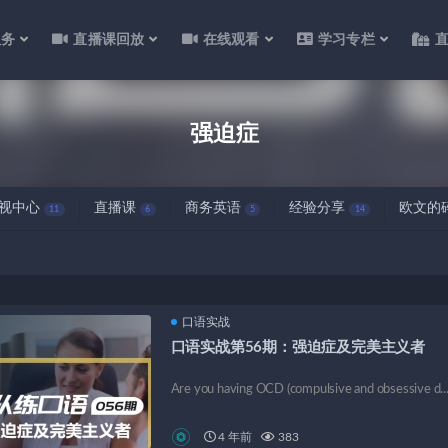
服务
直播课回放
在线观看
学习专栏
强迫症
视中心
直播课
商务英语
经验分享
欧文的
11
6
5
14
口语实战
口语实战第56期：强迫症及完美主义者
Are you having OCD (compulsive and obsessive d..
4 年前
383