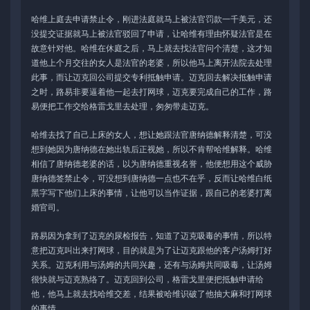
哈维上庭去申请禁止令，刚进法庭就马上被法官罚款一千美元，还
没提交证据就马上被法官驳回了申请，让哈维有理由怀疑法官是在
故意针对他。哈维在休庭之后，马上就去找法官问个清楚，这才知
道他上个月交往的女人是法官的老婆，所以他马上离开法院去处理
此事，而让迈克回公司提交专利抵触申请。迈克回去解决抵触申请
之时，路易非要逼着他一起去打网球，迈克要完成自己的工作，路
易便把工作交给格雷戈里去处理，匆匆带走迈克。
哈维去找了自己上床的女人，想让她跟法官唐纳德解释清楚，可没
想到她因为唐纳德在她出轨后正视她，所以不肯帮哈维解释。哈维
相信了唐纳德老婆的话，以为唐纳德重视名誉，他便想用这个威胁
唐纳德签禁止令，可没想到唐纳德一点也不在乎，反而让哈维白纸
黑字写下他们上床的事情，让他可以当作证据，跟自己的老婆打离
婚官司。
路易因为拿到了迈克的尿检报告，知道了迈克吸毒的事情，所以特
意把迈克叫出来打网球，目的就是为了让迈克跟他的客户汤姆打好
关系。迈克利用与汤姆的共同兴趣，还有与汤姆共同吸毒，让汤姆
很快就与迈克熟络了。迈克回到公司，格雷戈里便把抵触申请给
他，他马上就去找哈维交差，结果被哈维识破了他抽大麻和打网球
的事情。