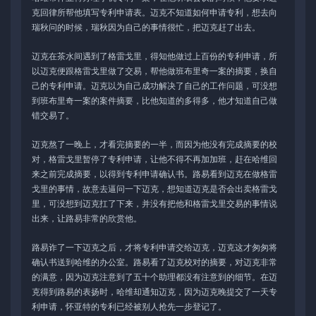
克回律所帮他填写专利申请表。迈克不知道如何申请专利，想去向
瑞秋问的时候，瑞秋因为自己的事情很忙，把迈克赶了出去。
迈克在茶水间遇到了格雷戈里，得知他做过上百份的专利申请，所
以迈克便跟格雷戈里做了交易，帮他做班布里奇一案的摘要，换自
己的专利申请。迈克以为自己成功解决了自己的工作问题，可没想
到班布里奇一案的案件摘要，比他知道的多得多，他才知道自己做
错交易了。
迈克熬了一晚上，才看完摘要的一半，而因为他没有完成摘要的校
对，格雷戈里暂停了专利申请，让他不得不再加加班，赶在哈维回
来之前完成摘要，以得到专利申请确认书。路易看到迈克在做格雷
戈里的事情，故意去逼问一下迈克，想知道迈克是否会出卖格雷戈
里，可没想到迈克扛了下来，并没有把他和格雷戈里交易的事情说
出来，让路易非常的欣赏他。
路易诈了一下迈克之后，才将专利申请交给迈克，迈克这才匆匆将
确认书送到哈维的办公室。路易看了迈克校对的摘要，对迈克非常
的满意，因为迈克注意到了五十个助理都没有注意到的细节。在迈
克得到路易的表扬时，哈维却通知迈克，因为迈克晚提交了一天专
利申请，怀亚特的专利已经被别人抢先一步登记了。