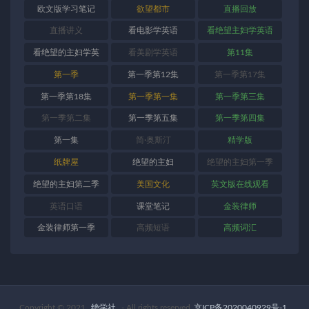
欧文版学习笔记
欲望都市
直播回放
直播讲义
看电影学英语
看绝望主妇学英语
看绝望的主妇学英
看美剧学英语
第11集
语
第一季
第一季第12集
第一季第17集
第一季第18集
第一季第一集
第一季第三集
第一季第二集
第一季第五集
第一季第四集
第一集
简·奥斯汀
精学版
纸牌屋
绝望的主妇
绝望的主妇第一季
绝望的主妇第二季
美国文化
英文版在线观看
英语口语
课堂笔记
金装律师
金装律师第一季
高频短语
高频词汇
Copyright © 2021
绝学社
- All rights reserved
京ICP备2020040929号-1