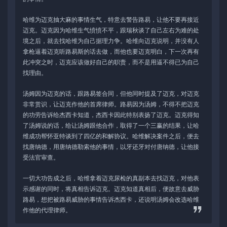
哈维为迈克抽大麻的事情生气，特意去警告路易，让他不要再接近
迈克。迈克因为哈维生气愤愤不平，跟瑞秋谈了自己左右为难的处
境之后，就去找哈维为自己据理力争。哈维向迈克说明，并没有人
拿枪逼着迈克听路易斯的话去做，而他也要迈克明白，下一次再有
此冲突之时，迈克应该做好自己的职责，而不是用逼不得已为自己
找理由。
汤姆因为迈克的话，跟路易签合同，但他同时提及了迈克，对迈克
非常赏识，让迈克作他的首席律师。路易因为汤姆，不得不把迈克
的功劳告诉给杰西卡知道，杰西卡因此特别表扬了迈克。迈克得知
了汤姆说的话，给让汤姆跟他合作，取得了一个三赢的结果，让哈
维成功帮怀亚特谈到了四亿的和解协议。哈维解决案件之后，便去
找唐纳德，用唐纳德勒索他的事情，以牙还牙对付唐纳德，让他接
受法官审查。
一切大功告成之后，哈维拿着迈克尿检的真副本去找迈克，对他表
示感谢的同时，将真相告诉迈克。迈克知道真相后，便故意去威胁
路易，想把被路易威胁的事情告诉杰西卡，还说明汤姆会改选哈维
作他的代理律师。