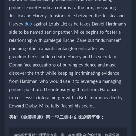
partner Daniel Hardman returns to the firm, pressuring
Jessica and Harvey. Tensions rise between the Jessica and
Harvey
duo
against Louis Litt as he takes Daniel Hardman’s
side to be named senior partner. Mike begins to foster a
relationship with paralegal Rachel Zane but finds himself
pursuing other romantic entanglements after his
grandmother’s sudden death. Harvey and his secretary
Donna face accusations of burying evidence and must
discover the truth while keeping incriminating evidence
from Hardman, who would use it to leverage a managing
partner position. The intensifying threat from Hardman
forces Jessica into a merger with a British firm headed by
Edward Darby. Mike tells Rachel his secret.
美剧《金装律师》第一季二集中文版剧情简要：
哈维帮怀亚特办理手机专利一案，在他听取会议的时候，他要求迈