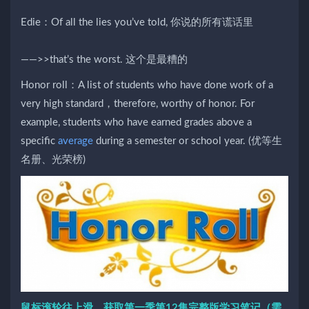
Edie：Of all the lies you’ve told, 你说的所有谎话里
——>>that’s the worst. 这个是最糟的
Honor roll：A list of students who have done work of a
very high standard，therefore, worthy of honor. For
example, students who have earned grades above a
specific
average
during a semester or school year. (优等生
名册、光荣榜)
鼠标滚轮往上滑，获取第一季第12集完整版学习笔记（需