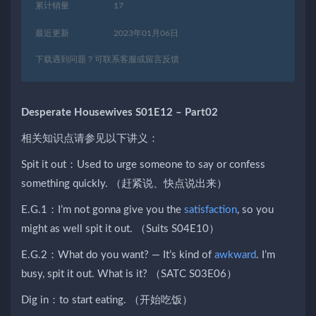
累计销量
17
最近更新
2023年01月06日
下载遇到问题？可联系客服或留言反馈
­­­Desperate Housewives S01E12 – Part02
相关知识点请参见以下讲义：
Spit it out：Used to urge someone to say or confess
something quickly. （赶紧说、快点说出来）
E.G.1：I’m not gonna give you the
satisfaction
, so you
might as well spit it out. （Suits S04E10）
E.G.2：What do you want? — It’s kind of
awkward
. I’m
busy, spit it out. What is it? （SATC S03E06）
Dig in：to start eating. （开始吃饭）