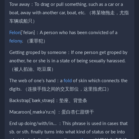
Tow away：To drag or pull something, such as a car or a
boat, away with another car, boat, etc. （将某物拖走，尤指
车辆或船只）
Felon
[ˈfelən]：A person who has been convicted of a
felony
. （重罪犯）
Getting groped by someone：If one person get groped by
another, he or she is in a state of being sexually harassed.
（被人掐油、吃豆腐）
The web of one’s hand：a
fold
of skin which connects the
digits. （连接手指之间的交叉部位，这里指虎口）
Backstrap[ˈbækˌstræp]：垫座、背垫条
Macaroon[ˌmækə’ruːn] ：蛋白杏仁甜饼干
End up doing/with/in… ：This phrase is used in cases that
sb. or sth. finally turns into what kind of status or be into