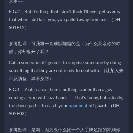
景象……
E.G.2：But the thing that I don’t think I’ll ever get over is
that when I did kiss you, you pulled away from me. （DH
S01E12）
参考翻译：可我将一直难以翻篇的是：为什么我亲你的时
候，你却躲开了我？
Catch someone off-guard：to surprise someone by doing
something that they are not ready to deal with. （让某人来
不及防备、猝不及防）
E.G.1：Yeah, ’cause there’s nothing scarier than a guy
coming at you with jazz hands. — That’s funny, but actually,
the dance part is to catch your
opponent
off guard. （DH
S05E03）
参考翻译：是啊，因为没什么比一个人手舞足蹈的冲到你