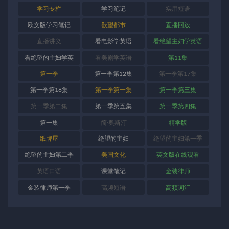
学习专栏
学习笔记
实用短语
欧文版学习笔记
欲望都市
直播回放
直播讲义
看电影学英语
看绝望主妇学英语
看绝望的主妇学英
看美剧学英语
第11集
语
第一季
第一季第12集
第一季第17集
第一季第18集
第一季第一集
第一季第三集
第一季第二集
第一季第五集
第一季第四集
第一集
简·奥斯汀
精学版
纸牌屋
绝望的主妇
绝望的主妇第一季
绝望的主妇第二季
美国文化
英文版在线观看
英语口语
课堂笔记
金装律师
金装律师第一季
高频短语
高频词汇