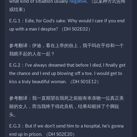
what kind of situation usually
negative
. （以某种方式告终
或结束）
E.G.1：Edie, for God’s sake. Why would I care if you end
up with a man I despise? （DH S02E02）
参考翻译：伊迪，看在上帝的份上，我干吗在乎你和一个
我瞧不起的人在一起？
E.G.2：I’ve always dreamed that before I died, I finally get
the chance and I end up blowing off a toe. I would get to
kiss a truly beautiful woman. （DH S01E12）
参考翻译：我一直期望在我死之前能有幸亲吻一位真正美
丽的女人，而当我终于得此良机，结果却赔掉了个脚趾
头。
E.G.3：But if we don’t send him to a hospital, he’s gonna
end up in prison. （DH S02E20）