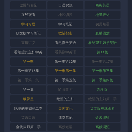
傲慢与偏见
口语实战
商务英语
在线观看
地区切换
地道表达
学习专栏
学习笔记
实用短语
欧文版学习笔记
欲望都市
直播回放
直播讲义
看电影学英语
看绝望主妇学英语
看绝望的主妇学英
看美剧学英语
第11集
语
第一季
第一季第12集
第一季第17集
第一季第18集
第一季第一集
第一季第三集
第一季第二集
第一季第五集
第一季第四集
第一集
简·奥斯汀
精学版
纸牌屋
绝望的主妇
绝望的主妇第一季
绝望的主妇第二季
美国文化
英文版在线观看
英语口语
课堂笔记
金装律师
金装律师第一季
高频短语
高频词汇