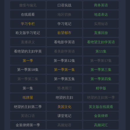
傲慢与偏见
口语实战
商务英语
在线观看
地区切换
地道表达
学习专栏
学习笔记
实用短语
欧文版学习笔记
欲望都市
直播回放
直播讲义
看电影学英语
看绝望主妇学英语
看绝望的主妇学英
看美剧学英语
第11集
语
第一季
第一季第12集
第一季第17集
第一季第18集
第一季第一集
第一季第三集
第一季第二集
第一季第五集
第一季第四集
第一集
简·奥斯汀
精学版
纸牌屋
绝望的主妇
绝望的主妇第一季
绝望的主妇第二季
美国文化
英文版在线观看
英语口语
课堂笔记
金装律师
金装律师第一季
高频短语
高频词汇