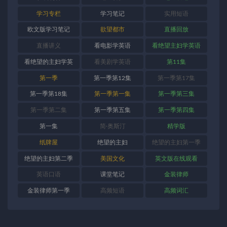
学习专栏
学习笔记
实用短语
欧文版学习笔记
欲望都市
直播回放
直播讲义
看电影学英语
看绝望主妇学英语
看绝望的主妇学英
看美剧学英语
第11集
语
第一季
第一季第12集
第一季第17集
第一季第18集
第一季第一集
第一季第三集
第一季第二集
第一季第五集
第一季第四集
第一集
简·奥斯汀
精学版
纸牌屋
绝望的主妇
绝望的主妇第一季
绝望的主妇第二季
美国文化
英文版在线观看
英语口语
课堂笔记
金装律师
金装律师第一季
高频短语
高频词汇